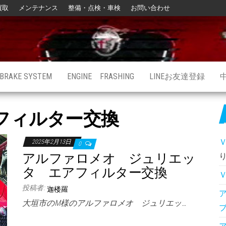
買取
メンテナンス
整備・点検・車検
お問い合わせ
BRAKE SYSTEM
ENGINE FRASHING
LINEお友達登録
フィルター交換
2025年2月13日
0
アルファロメオ ジュリエッ
タ エアフィルター交換
投稿者:
迦楼羅
大垣市のM様のアルファロメオ ジュリエッ…