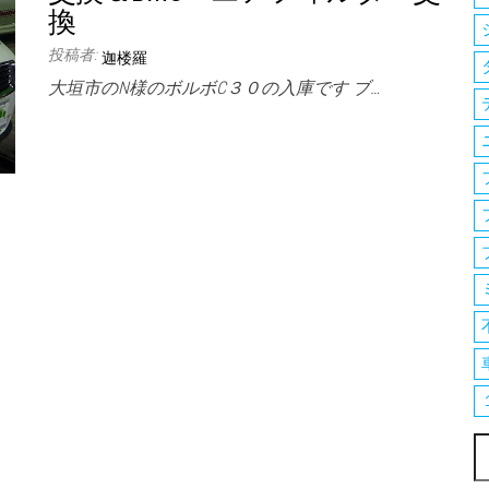
換
投稿者:
迦楼羅
大垣市のN様のボルボC３０の入庫です ブ…
索