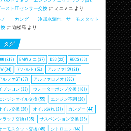
アバルト５９５ エンジンチェックランプ点灯
ブースト圧センサー交換
に
ミニミニ
より
ルノー カングー 冷却水漏れ サーモスタット
交換
に
迦楼羅
より
タグ
00
(218)
BMWミニ
(37)
DS3
(22)
RECS
(33)
VW
(34)
アバルト
(52)
アルファ159
(21)
アルファGT
(37)
アルファロメオ
(386)
イプシロン
(33)
ウォーターポンプ交換
(161)
エンジンオイル交換
(55)
エンジン不調
(20)
オイル交換
(28)
オイル漏れ
(21)
カングー
(44)
クラッチ交換
(135)
サスペンション交換
(25)
サーモスタット交換
(45)
シトロエン
(66)