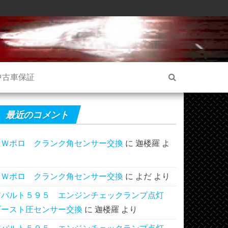
中古車保証
最近のコメント
ＶＷポロ クランク角センサー交換
に
迦楼羅
よ
り
ＶＷポロ クランク角センサー交換
に
よだ
より
アバルト５９５ エンジンチェックランプ点灯
ブースト圧センサー交換
に
迦楼羅
より