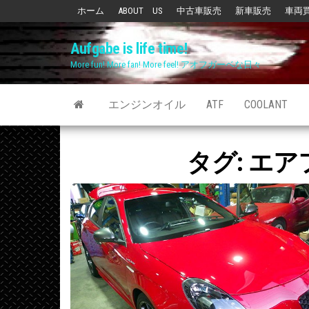
Skip
ホーム
ABOUT US
中古車販売
新車販売
車両
to
Aufgabe is life time!
the
More fun! More fan! More feel! アオフガーベな日々
content
エンジンオイル
ATF
COOLANT
タグ:
エア