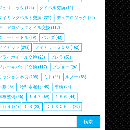
ジュリエッタ
(124)
タイベル交換
(19)
タイミングベルト交換
(221)
デュアロジック
(20)
デュアロジックオイル交換
(117)
ニュービートル
(19)
パンダ
(43)
フィアット
(293)
フィアット５００
(162)
フライホイール交換
(20)
ブレラ
(53)
ブレーキパッド交換
(117)
プジョー
(26)
ミッション不良
(108)
ミト
(38)
ルノー
(58)
不動
(75)
冷却水漏れ
(48)
車検
(24)
車検整備
(95)
１４７
(69)
１５６
(44)
１５９
(84)
Ｃ３
(23)
ＤＩＸＣＥＬ
(20)
検
: