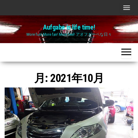
Skip
ナ
to
ビ
the
Aufgabe is life time!
ゲ
content
More fun! More fan! More feel! アオフガーベな日々
ー
シ
ョ
ン
切
月:
2021年10月
り
替
え