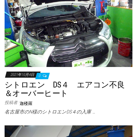
2021年10月4日
0
シトロエン DS４ エアコン不良
＆オーバーヒート
投稿者:
迦楼羅
名古屋市のN様のシトロエンDS４の入庫 …