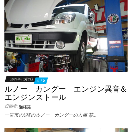
2021年10月2日
0
ルノー カングー エンジン異音＆
エンジンストール
投稿者:
迦楼羅
一宮市のU様のルノー カングーの入庫 某…