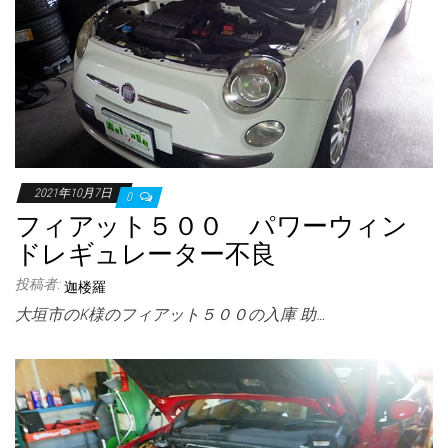
2021年10月7日
0
フィアット５００ パワーウィン
ドレギュレーター不良
投稿者:
迦楼羅
大垣市のK様のフィアット５００の入庫 助…