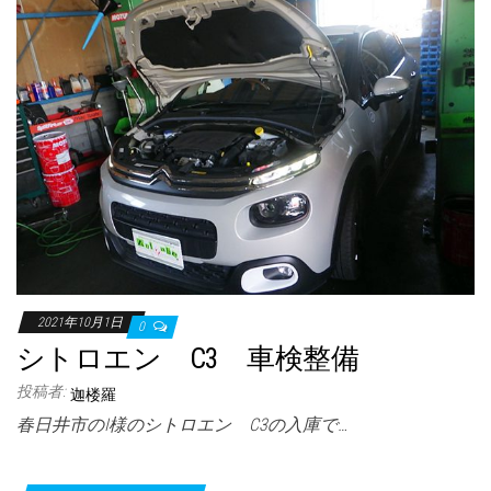
2021年10月1日
0
シトロエン C3 車検整備
投稿者:
迦楼羅
春日井市のI様のシトロエン C3の入庫で…