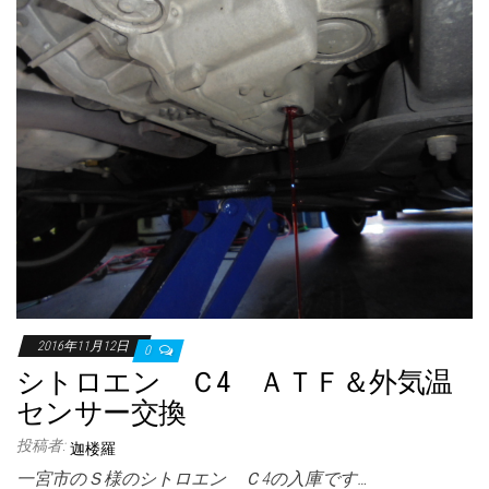
2016年11月12日
0
シトロエン Ｃ4 ＡＴＦ＆外気温
センサー交換
投稿者:
迦楼羅
一宮市のＳ様のシトロエン Ｃ4の入庫です…