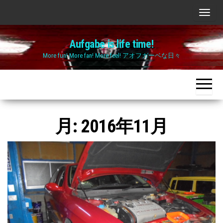
Skip
ナ
to
ビ
the
Aufgabe is life time!
ゲ
content
More fun! More fan! More feel! アオフガーベな日々
ー
シ
ョ
ン
切
月:
2016年11月
り
替
え