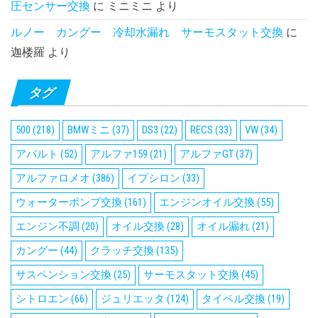
圧センサー交換
に
ミニミニ
より
ルノー カングー 冷却水漏れ サーモスタット交換
に
迦楼羅
より
タグ
500
(218)
BMWミニ
(37)
DS3
(22)
RECS
(33)
VW
(34)
アバルト
(52)
アルファ159
(21)
アルファGT
(37)
アルファロメオ
(386)
イプシロン
(33)
ウォーターポンプ交換
(161)
エンジンオイル交換
(55)
エンジン不調
(20)
オイル交換
(28)
オイル漏れ
(21)
カングー
(44)
クラッチ交換
(135)
サスペンション交換
(25)
サーモスタット交換
(45)
シトロエン
(66)
ジュリエッタ
(124)
タイベル交換
(19)