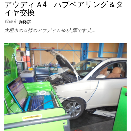
アウディＡ4 ハブベアリング＆タ
イヤ交換
投稿者:
迦楼羅
大垣市のＵ様のアウディＡ4の入庫です 走…