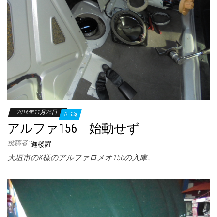
2016年11月25日
0
アルファ156 始動せず
投稿者:
迦楼羅
大垣市のK様のアルファロメオ156の入庫…