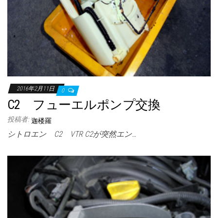
2016年2月11日
0
C2 フューエルポンプ交換
投稿者:
迦楼羅
シトロエン C2 VTR C2が突然エン…