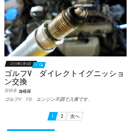
2016年2月4日
0
ゴルフV ダイレクトイグニッショ
ン交換
投稿者:
迦楼羅
ゴルフV FSI エンジン不調で入庫です…
投
1
2
次へ
稿