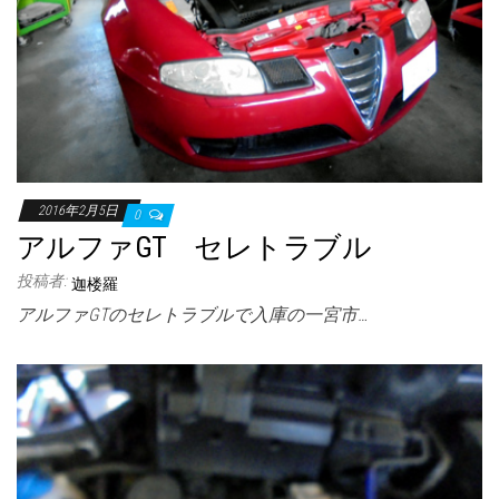
2016年2月5日
0
アルファGT セレトラブル
投稿者:
迦楼羅
アルファGTのセレトラブルで入庫の一宮市…