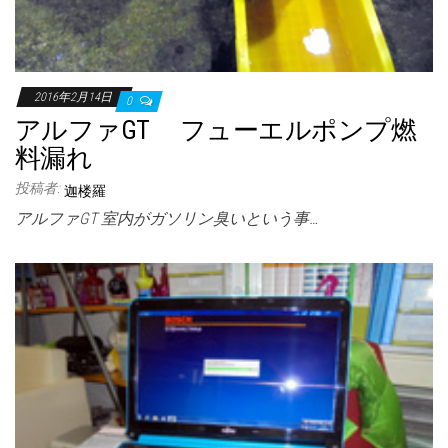
2016年2月14日
0
アルファGT フューエルポンプ燃
料漏れ
投稿者:
迦楼羅
アルファGT 室内がガソリン臭いという事…