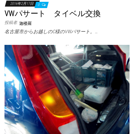
2016年2月17日
0
VWパサート タイベル交換
投稿者:
迦楼羅
名古屋市からお越しのC様のVWパサート。…