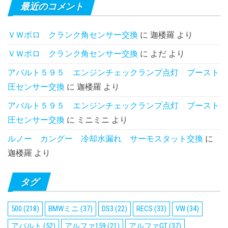
の
最近のコメント
ペ
ＶＷポロ クランク角センサー交換
に
迦楼羅
より
ー
ＶＷポロ クランク角センサー交換
に
よだ
より
ジ
送
アバルト５９５ エンジンチェックランプ点灯 ブースト
圧センサー交換
に
迦楼羅
より
り
アバルト５９５ エンジンチェックランプ点灯 ブースト
圧センサー交換
に
ミニミニ
より
ルノー カングー 冷却水漏れ サーモスタット交換
に
迦楼羅
より
タグ
500
(218)
BMWミニ
(37)
DS3
(22)
RECS
(33)
VW
(34)
アバルト
(52)
アルファ159
(21)
アルファGT
(37)