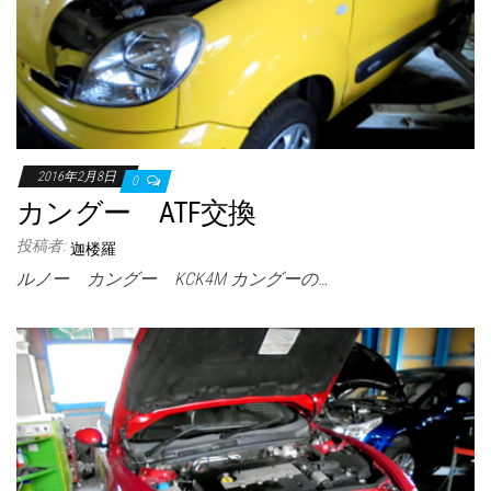
2016年2月8日
0
カングー ATF交換
投稿者:
迦楼羅
ルノー カングー KCK4M カングーの…