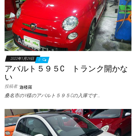
2022年1月29日
0
アバルト５９５C トランク開かな
い
投稿者:
迦楼羅
桑名市のY様のアバルト５９５Cの入庫です…