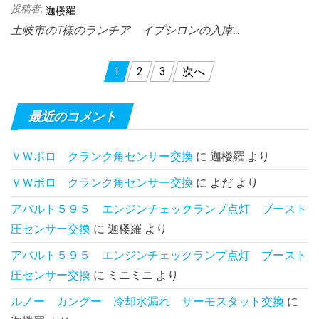
投稿者:
迦楼羅
土岐市のT様のランチア イプシロンの入庫…
投
1
2
3
次へ
稿
の
最近のコメント
ペ
ＶＷポロ クランク角センサー交換
に
迦楼羅
より
ー
ＶＷポロ クランク角センサー交換
に
よだ
より
ジ
送
アバルト５９５ エンジンチェックランプ点灯 ブースト
圧センサー交換
に
迦楼羅
より
り
アバルト５９５ エンジンチェックランプ点灯 ブースト
圧センサー交換
に
ミニミニ
より
ルノー カングー 冷却水漏れ サーモスタット交換
に