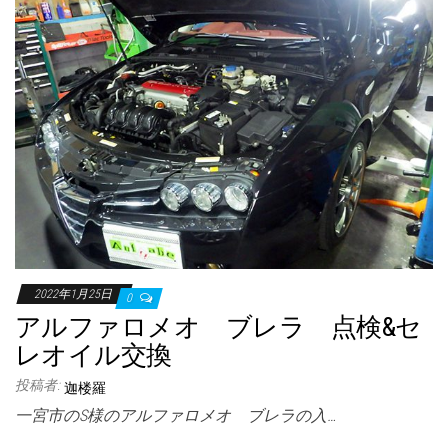
2022年1月25日
0
アルファロメオ ブレラ 点検&セ
レオイル交換
投稿者:
迦楼羅
一宮市のS様のアルファロメオ ブレラの入…