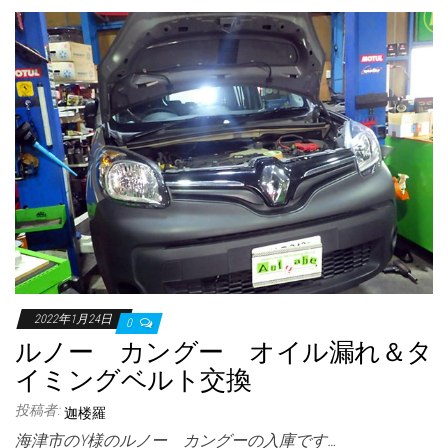
2022年1月24日
0
ルノー カングー オイル漏れ＆タ
イミングベルト交換
投稿者:
迦楼羅
海津市のY様のルノー カングーの入庫です…