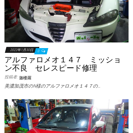
2022年1月30日
0
アルファロメオ１４７ ミッショ
ン不良 セレスピード修理
投稿者:
迦楼羅
美濃加茂市のN様のアルファロメオ１４７の…