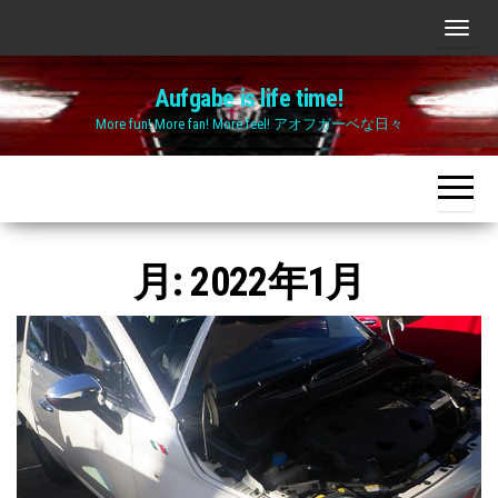
Skip
ナ
to
ビ
the
Aufgabe is life time!
ゲ
content
More fun! More fan! More feel! アオフガーベな日々
ー
シ
ョ
ン
切
月:
2022年1月
り
替
え