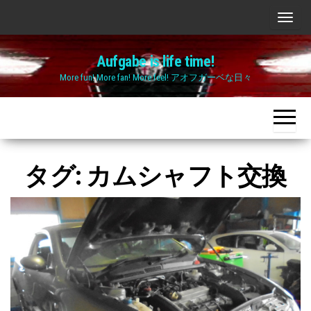
Skip
ナ
to
ビ
the
Aufgabe is life time!
ゲ
content
More fun! More fan! More feel! アオフガーベな日々
ー
シ
ョ
ン
切
タグ:
カムシャフト交換
り
替
え