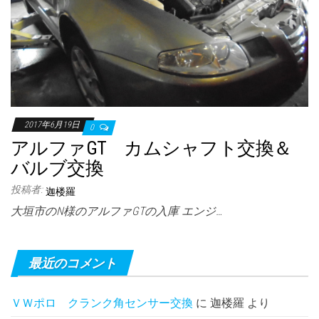
2017年6月19日
0
アルファGT カムシャフト交換＆
バルブ交換
投稿者:
迦楼羅
大垣市のN様のアルファGTの入庫 エンジ…
最近のコメント
ＶＷポロ クランク角センサー交換
に
迦楼羅
より