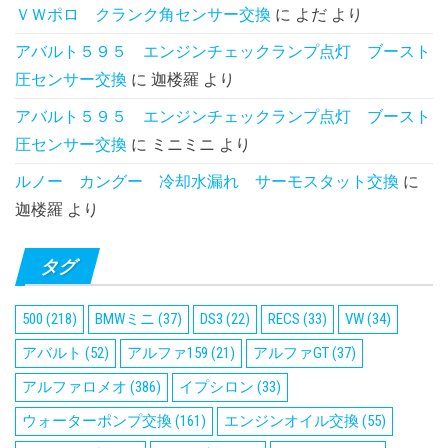
ＶＷポロ クランク角センサー交換
に
よだ
より
アバルト５９５ エンジンチェックランプ点灯 ブースト
圧センサー交換
に
迦楼羅
より
アバルト５９５ エンジンチェックランプ点灯 ブースト
圧センサー交換
に
ミニミニ
より
ルノー カングー 冷却水漏れ サーモスタット交換
に
迦楼羅
より
タグ
500
(218)
BMWミニ
(37)
DS3
(22)
RECS
(33)
VW
(34)
アバルト
(52)
アルファ159
(21)
アルファGT
(37)
アルファロメオ
(386)
イプシロン
(33)
ウォーターポンプ交換
(161)
エンジンオイル交換
(55)