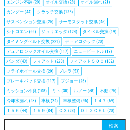
エンジン不調
(20)
オイル交換
(28)
オイル漏れ
(21)
カングー
(44)
クラッチ交換
(135)
サスペンション交換
(25)
サーモスタット交換
(45)
シトロエン
(66)
ジュリエッタ
(124)
タイベル交換
(19)
タイミングベルト交換
(221)
デュアロジック
(20)
デュアロジックオイル交換
(117)
ニュービートル
(19)
パンダ
(43)
フィアット
(293)
フィアット５００
(162)
フライホイール交換
(20)
ブレラ
(53)
ブレーキパッド交換
(117)
プジョー
(26)
ミッション不良
(108)
ミト
(38)
ルノー
(58)
不動
(75)
冷却水漏れ
(48)
車検
(24)
車検整備
(95)
１４７
(69)
１５６
(44)
１５９
(84)
Ｃ３
(23)
ＤＩＸＣＥＬ
(20)
検