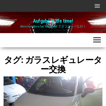
Skip
ナ
to
ビ
the
Aufgabe is life time!
ゲ
content
More fun! More fan! More feel! アオフガーベな日々
ー
シ
ョ
ン
切
タグ:
ガラスレギュレータ
り
ー交換
替
え