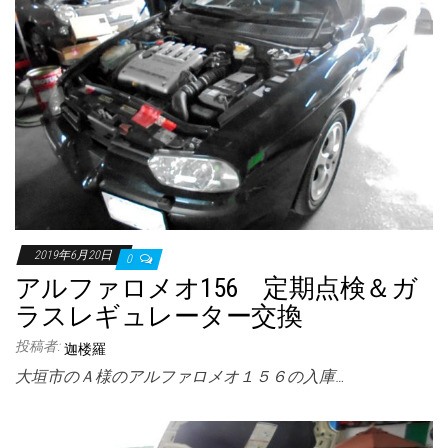
2019年6月20日
0
アルファロメオ156 定期点検＆ガ
ラスレギュレーター交換
投稿者:
迦楼羅
大垣市のＡ様のアルファロメオ１５６の入庫…