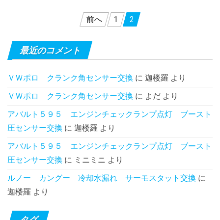
投
前へ
1
2
稿
の
最近のコメント
ペ
ＶＷポロ クランク角センサー交換
に
迦楼羅
より
ー
ＶＷポロ クランク角センサー交換
に
よだ
より
ジ
送
アバルト５９５ エンジンチェックランプ点灯 ブースト
圧センサー交換
に
迦楼羅
より
り
アバルト５９５ エンジンチェックランプ点灯 ブースト
圧センサー交換
に
ミニミニ
より
ルノー カングー 冷却水漏れ サーモスタット交換
に
迦楼羅
より
タグ