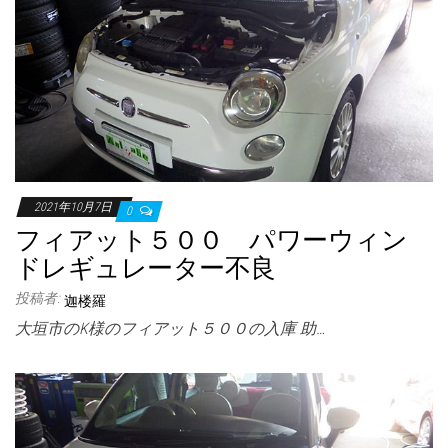
2021年10月7日
0
フィアット５００ パワーウィン
ドレギュレーター不良
投稿者:
迦楼羅
大垣市のK様のフィアット５００の入庫 助…