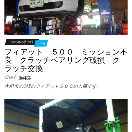
2026年2月18日
0
フィアット ５００ ミッション不
良 クラッチベアリング破損 ク
ラッチ交換
投稿者:
迦楼羅
大垣市のO様のフィアット５００の入庫です…