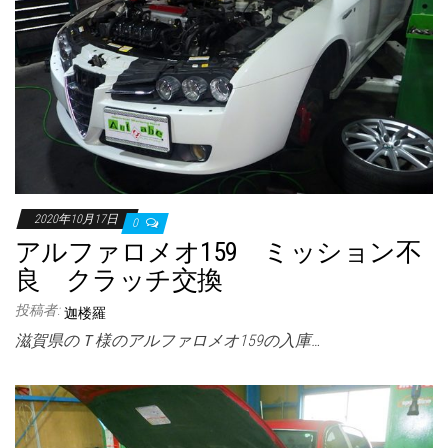
2020年10月17日
0
アルファロメオ159 ミッション不
良 クラッチ交換
投稿者:
迦楼羅
滋賀県のＴ様のアルファロメオ159の入庫…