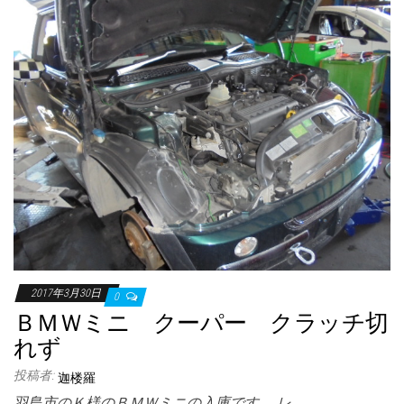
2017年3月30日
0
ＢＭＷミニ クーパー クラッチ切
れず
投稿者:
迦楼羅
羽島市のＫ様のＢＭＷミニの入庫です。 レ…