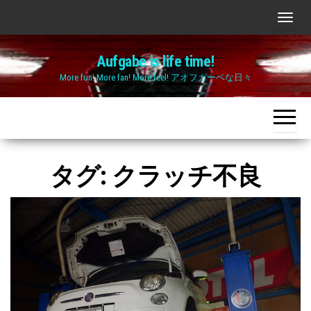
Skip
ナ
to
ビ
the
Aufgabe is life time!
ゲ
content
More fun! More fan! More feel! アオフガーベな日々
ー
シ
ョ
ン
切
タグ:
クラッチ不良
り
替
え