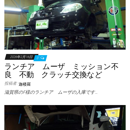
2026年2月16日
0
ランチア ムーザ ミッション不
良 不動 クラッチ交換など
投稿者:
迦楼羅
滋賀県のF様のランチア ムーザの入庫です…