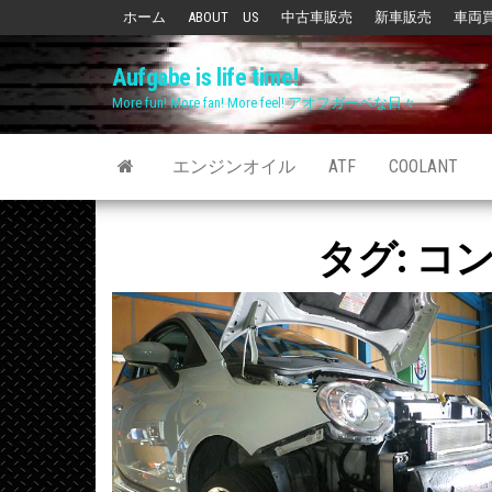
Skip
ホーム
ABOUT US
中古車販売
新車販売
車両
to
Aufgabe is life time!
the
More fun! More fan! More feel! アオフガーベな日々
content
エンジンオイル
ATF
COOLANT
タグ:
コ