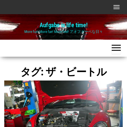
Skip
ナ
to
ビ
the
Aufgabe is life time!
ゲ
content
More fun! More fan! More feel! アオフガーベな日々
ー
シ
ョ
ン
切
タグ:
ザ・ビートル
り
替
え