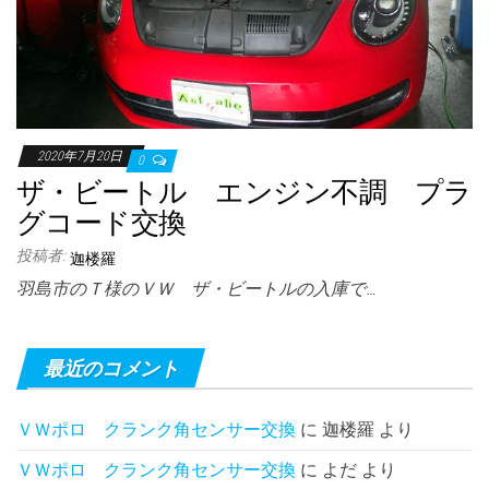
2020年7月20日
0
ザ・ビートル エンジン不調 プラ
グコード交換
投稿者:
迦楼羅
羽島市のＴ様のＶＷ ザ・ビートルの入庫で…
最近のコメント
ＶＷポロ クランク角センサー交換
に
迦楼羅
より
ＶＷポロ クランク角センサー交換
に
よだ
より