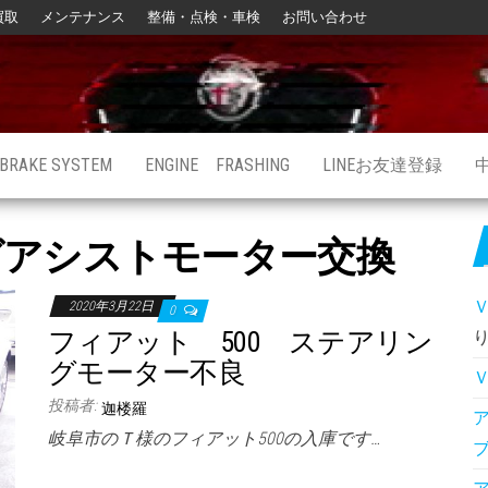
買取
メンテナンス
整備・点検・車検
お問い合わせ
BRAKE SYSTEM
ENGINE FRASHING
LINEお友達登録
グアシストモーター交換
2020年3月22日
0
フィアット 500 ステアリン
グモーター不良
投稿者:
迦楼羅
岐阜市のＴ様のフィアット500の入庫です…