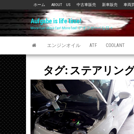
Skip
ホーム
ABOUT US
中古車販売
新車販売
車両
to
Aufgabe is life time!
the
More fun! More fan! More feel! アオフガーベな日々
content
エンジンオイル
ATF
COOLANT
タグ:
ステアリン