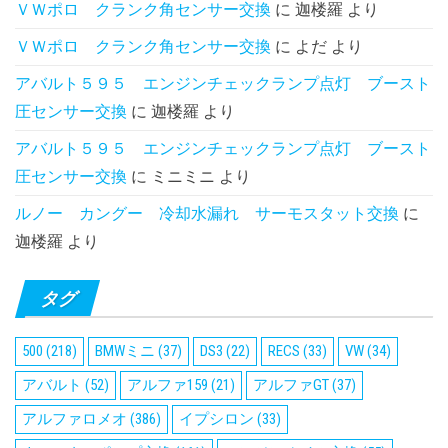
ＶＷポロ クランク角センサー交換
に
迦楼羅
より
ＶＷポロ クランク角センサー交換
に
よだ
より
アバルト５９５ エンジンチェックランプ点灯 ブースト
圧センサー交換
に
迦楼羅
より
アバルト５９５ エンジンチェックランプ点灯 ブースト
圧センサー交換
に
ミニミニ
より
ルノー カングー 冷却水漏れ サーモスタット交換
に
迦楼羅
より
タグ
500
(218)
BMWミニ
(37)
DS3
(22)
RECS
(33)
VW
(34)
アバルト
(52)
アルファ159
(21)
アルファGT
(37)
アルファロメオ
(386)
イプシロン
(33)