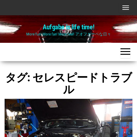
Skip
ナ
to
ビ
the
Aufgabe is life time!
ゲ
content
More fun! More fan! More feel! アオフガーベな日々
ー
シ
ョ
ン
切
タグ:
セレスピードトラブ
り
ル
替
え