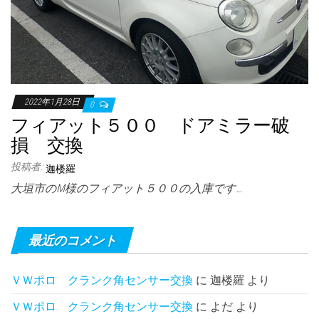
2022年1月28日
0
フィアット５００ ドアミラー破
損 交換
投稿者:
迦楼羅
大垣市のM様のフィアット５００の入庫です…
最近のコメント
ＶＷポロ クランク角センサー交換
に
迦楼羅
より
ＶＷポロ クランク角センサー交換
に
よだ
より