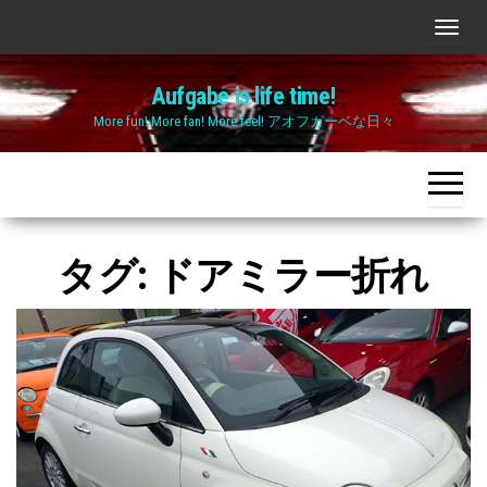
Skip
ナ
to
ビ
the
Aufgabe is life time!
ゲ
content
More fun! More fan! More feel! アオフガーベな日々
ー
シ
ョ
ン
切
タグ:
ドアミラー折れ
り
替
え