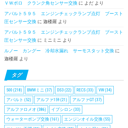
ＶＷポロ クランク角センサー交換
に
よだ
より
アバルト５９５ エンジンチェックランプ点灯 ブースト
圧センサー交換
に
迦楼羅
より
アバルト５９５ エンジンチェックランプ点灯 ブースト
圧センサー交換
に
ミニミニ
より
ルノー カングー 冷却水漏れ サーモスタット交換
に
迦楼羅
より
タグ
500
(218)
BMWミニ
(37)
DS3
(22)
RECS
(33)
VW
(34)
アバルト
(52)
アルファ159
(21)
アルファGT
(37)
アルファロメオ
(386)
イプシロン
(33)
ウォーターポンプ交換
(161)
エンジンオイル交換
(55)