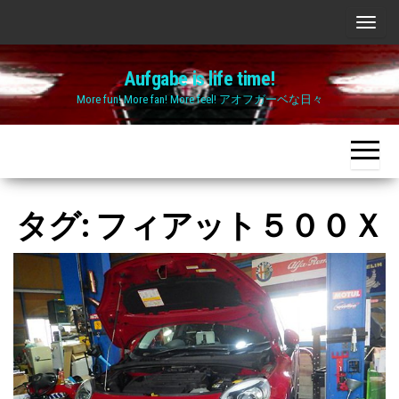
Skip
ナ
to
ビ
the
Aufgabe is life time!
ゲ
content
More fun! More fan! More feel! アオフガーベな日々
ー
シ
ョ
ン
切
タグ:
フィアット５００Ｘ
り
替
え