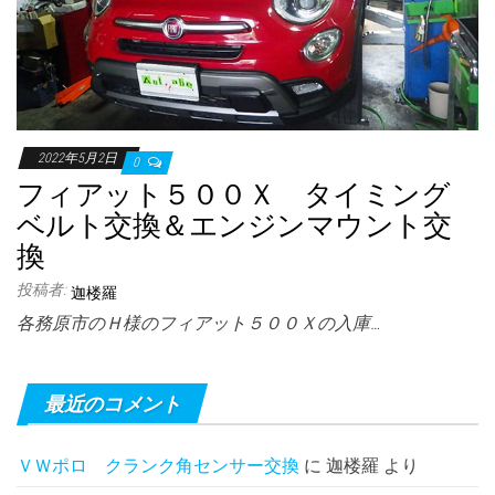
2022年5月2日
0
フィアット５００Ｘ タイミング
ベルト交換＆エンジンマウント交
換
投稿者:
迦楼羅
各務原市のＨ様のフィアット５００Ｘの入庫…
最近のコメント
ＶＷポロ クランク角センサー交換
に
迦楼羅
より