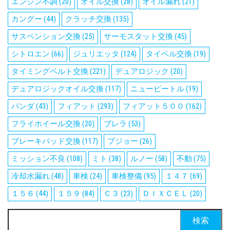
エンジン不調
(20)
オイル交換
(28)
オイル漏れ
(21)
カングー
(44)
クラッチ交換
(135)
サスペンション交換
(25)
サーモスタット交換
(45)
シトロエン
(66)
ジュリエッタ
(124)
タイベル交換
(19)
タイミングベルト交換
(221)
デュアロジック
(20)
デュアロジックオイル交換
(117)
ニュービートル
(19)
パンダ
(43)
フィアット
(293)
フィアット５００
(162)
フライホイール交換
(20)
ブレラ
(53)
ブレーキパッド交換
(117)
プジョー
(26)
ミッション不良
(108)
ミト
(38)
ルノー
(58)
不動
(75)
冷却水漏れ
(48)
車検
(24)
車検整備
(95)
１４７
(69)
１５６
(44)
１５９
(84)
Ｃ３
(23)
ＤＩＸＣＥＬ
(20)
検
索: