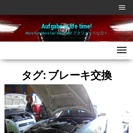
Skip
ナ
to
ビ
the
Aufgabe is life time!
ゲ
content
More fun! More fan! More feel! アオフガーベな日々
ー
シ
ョ
ン
切
タグ:
ブレーキ交換
り
替
え