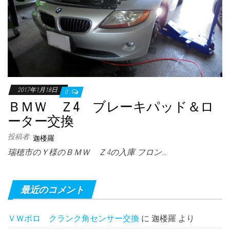
2017年1月18日
0
ＢＭＷ Ｚ4 ブレーキパッド＆ロ
ーター交換
投稿者:
迦楼羅
瑞穂市のＹ様のＢＭＷ Ｚ4の入庫 フロン…
最近のコメント
ＶＷポロ クランク角センサー交換
に
迦楼羅
より