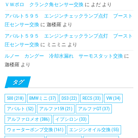
ＶＷポロ クランク角センサー交換
に
よだ
より
アバルト５９５ エンジンチェックランプ点灯 ブースト
圧センサー交換
に
迦楼羅
より
アバルト５９５ エンジンチェックランプ点灯 ブースト
圧センサー交換
に
ミニミニ
より
ルノー カングー 冷却水漏れ サーモスタット交換
に
迦楼羅
より
タグ
500
(218)
BMWミニ
(37)
DS3
(22)
RECS
(33)
VW
(34)
アバルト
(52)
アルファ159
(21)
アルファGT
(37)
アルファロメオ
(386)
イプシロン
(33)
ウォーターポンプ交換
(161)
エンジンオイル交換
(55)