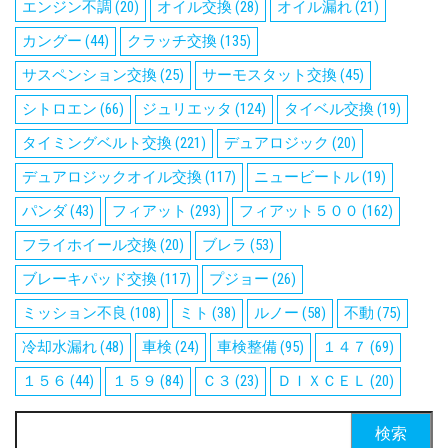
エンジン不調
(20)
オイル交換
(28)
オイル漏れ
(21)
カングー
(44)
クラッチ交換
(135)
サスペンション交換
(25)
サーモスタット交換
(45)
シトロエン
(66)
ジュリエッタ
(124)
タイベル交換
(19)
タイミングベルト交換
(221)
デュアロジック
(20)
デュアロジックオイル交換
(117)
ニュービートル
(19)
パンダ
(43)
フィアット
(293)
フィアット５００
(162)
フライホイール交換
(20)
ブレラ
(53)
ブレーキパッド交換
(117)
プジョー
(26)
ミッション不良
(108)
ミト
(38)
ルノー
(58)
不動
(75)
冷却水漏れ
(48)
車検
(24)
車検整備
(95)
１４７
(69)
１５６
(44)
１５９
(84)
Ｃ３
(23)
ＤＩＸＣＥＬ
(20)
検