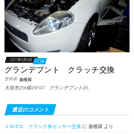
2017年2月2日
0
グランデプント クラッチ交換
投稿者:
迦楼羅
大垣市のK様のFIAT グランデプントの…
最近のコメント
ＶＷポロ クランク角センサー交換
に
迦楼羅
より