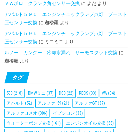
ＶＷポロ クランク角センサー交換
に
よだ
より
アバルト５９５ エンジンチェックランプ点灯 ブースト
圧センサー交換
に
迦楼羅
より
アバルト５９５ エンジンチェックランプ点灯 ブースト
圧センサー交換
に
ミニミニ
より
ルノー カングー 冷却水漏れ サーモスタット交換
に
迦楼羅
より
タグ
500
(218)
BMWミニ
(37)
DS3
(22)
RECS
(33)
VW
(34)
アバルト
(52)
アルファ159
(21)
アルファGT
(37)
アルファロメオ
(386)
イプシロン
(33)
ウォーターポンプ交換
(161)
エンジンオイル交換
(55)