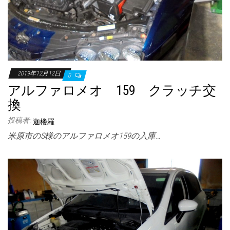
2019年12月12日
0
アルファロメオ 159 クラッチ交
換
投稿者:
迦楼羅
米原市のS様のアルファロメオ159の入庫…