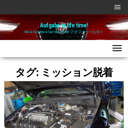
Skip
ナ
to
ビ
the
Aufgabe is life time!
ゲ
content
More fun! More fan! More feel! アオフガーベな日々
ー
シ
ョ
ン
切
タグ:
ミッション脱着
り
替
え