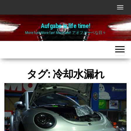
Skip
ナ
to
ビ
the
Aufgabe is life time!
ゲ
content
More fun! More fan! More feel! アオフガーベな日々
ー
シ
ョ
ン
切
タグ:
冷却水漏れ
り
替
え