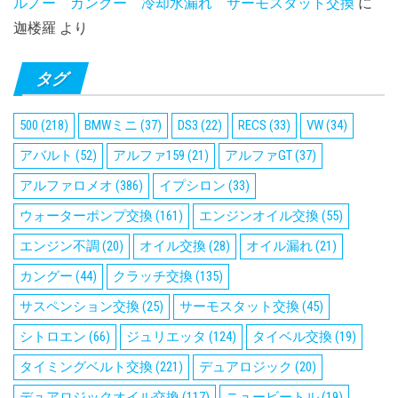
ルノー カングー 冷却水漏れ サーモスタット交換
に
迦楼羅
より
タグ
500
(218)
BMWミニ
(37)
DS3
(22)
RECS
(33)
VW
(34)
アバルト
(52)
アルファ159
(21)
アルファGT
(37)
アルファロメオ
(386)
イプシロン
(33)
ウォーターポンプ交換
(161)
エンジンオイル交換
(55)
エンジン不調
(20)
オイル交換
(28)
オイル漏れ
(21)
カングー
(44)
クラッチ交換
(135)
サスペンション交換
(25)
サーモスタット交換
(45)
シトロエン
(66)
ジュリエッタ
(124)
タイベル交換
(19)
タイミングベルト交換
(221)
デュアロジック
(20)
デュアロジックオイル交換
(117)
ニュービートル
(19)