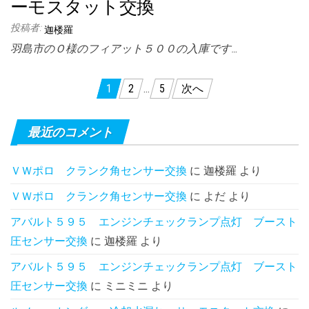
ーモスタット交換
投稿者:
迦楼羅
羽島市のＯ様のフィアット５００の入庫です…
投
1
2
…
5
次へ
稿
の
最近のコメント
ペ
ＶＷポロ クランク角センサー交換
に
迦楼羅
より
ー
ＶＷポロ クランク角センサー交換
に
よだ
より
ジ
送
アバルト５９５ エンジンチェックランプ点灯 ブースト
圧センサー交換
に
迦楼羅
より
り
アバルト５９５ エンジンチェックランプ点灯 ブースト
圧センサー交換
に
ミニミニ
より