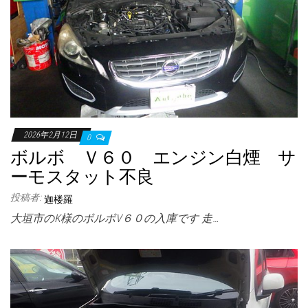
2026年2月12日
0
ボルボ Ｖ６０ エンジン白煙 サ
ーモスタット不良
投稿者:
迦楼羅
大垣市のK様のボルボV６０の入庫です 走…