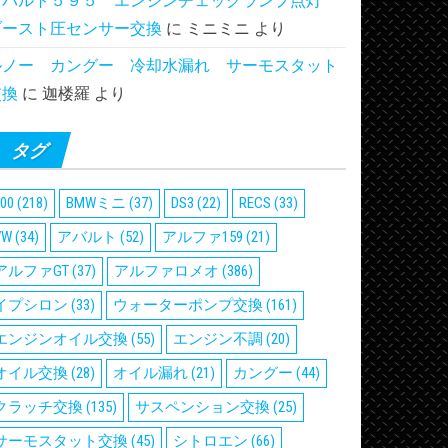
アバルト５９５ エンジンチェックランプ点灯
ブースト圧センサー交換
に
ミニミニ
より
ルノー カングー 冷却水漏れ サーモスタット
交換
に
迦楼羅
より
タグ
00
(218)
BMWミニ
(37)
DS3
(22)
RECS
(33)
VW
(34)
アバルト
(52)
アルファ159
(21)
アルファGT
(37)
アルファロメオ
(386)
イプシロン
(33)
ウォーターポンプ交換
(161)
エンジンオイル交換
(55)
エンジン不調
(20)
オイル交換
(28)
オイル漏れ
(21)
カングー
(44)
クラッチ交換
(135)
サスペンション交換
(25)
サーモスタット交換
(45)
シトロエン
(66)