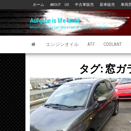
Skip
ホーム
ABOUT US
中古車販売
新車販売
車両
to
Aufgabe is life time!
the
More fun! More fan! More feel! アオフガーベな日々
content
エンジンオイル
ATF
COOLANT
タグ:
窓ガ