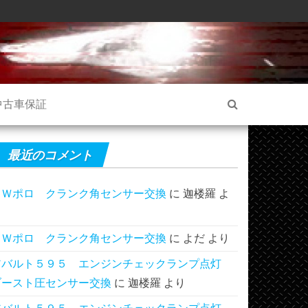
中古車保証
最近のコメント
ＶＷポロ クランク角センサー交換
に
迦楼羅
よ
り
ＶＷポロ クランク角センサー交換
に
よだ
より
アバルト５９５ エンジンチェックランプ点灯
ブースト圧センサー交換
に
迦楼羅
より