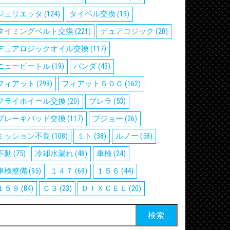
ジュリエッタ
(124)
タイベル交換
(19)
タイミングベルト交換
(221)
デュアロジック
(20)
デュアロジックオイル交換
(117)
ニュービートル
(19)
パンダ
(43)
フィアット
(293)
フィアット５００
(162)
フライホイール交換
(20)
ブレラ
(53)
ブレーキパッド交換
(117)
プジョー
(26)
ミッション不良
(108)
ミト
(38)
ルノー
(58)
不動
(75)
冷却水漏れ
(48)
車検
(24)
車検整備
(95)
１４７
(69)
１５６
(44)
１５９
(84)
Ｃ３
(23)
ＤＩＸＣＥＬ
(20)
検
: