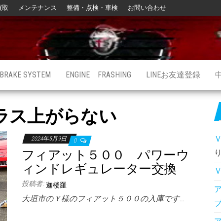
買取
メンテナンス
整備・点検・車検
お問い合わせ
BRAKE SYSTEM
ENGINE FRASHING
LINEお友達登録
ラス上がらない
2024年5月9日
0
フィアット５００ パワーウ
ィンドレギュレーター交換
投稿者:
迦楼羅
大垣市のＹ様のフィアット５００の入庫です…