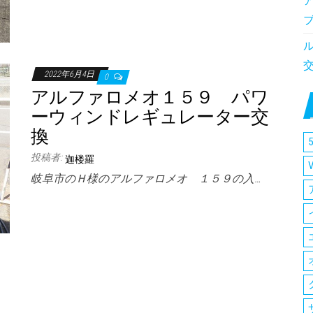
2022年6月4日
0
アルファロメオ１５９ パワ
ーウィンドレギュレーター交
換
5
投稿者:
迦楼羅
岐阜市のＨ様のアルファロメオ １５９の入…