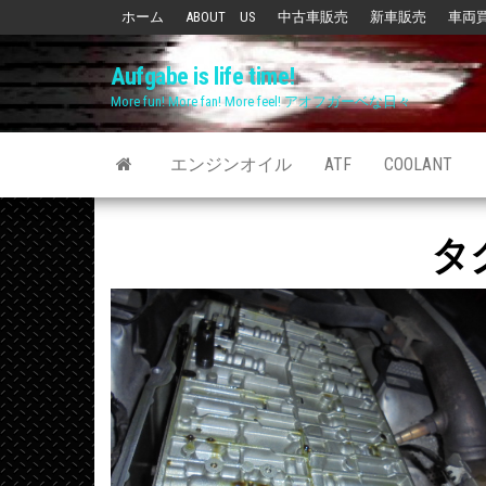
Skip
ホーム
ABOUT US
中古車販売
新車販売
車両
to
Aufgabe is life time!
the
More fun! More fan! More feel! アオフガーベな日々
content
エンジンオイル
ATF
COOLANT
タ