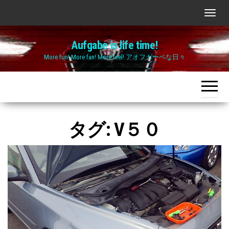
Skip
ナ
to
ビ
the
Aufgabe is life time!
ゲ
content
More fun! More fan! More feel! アオフガーベな日々
ー
シ
ョ
ン
切
タグ:
V５０
り
替
え