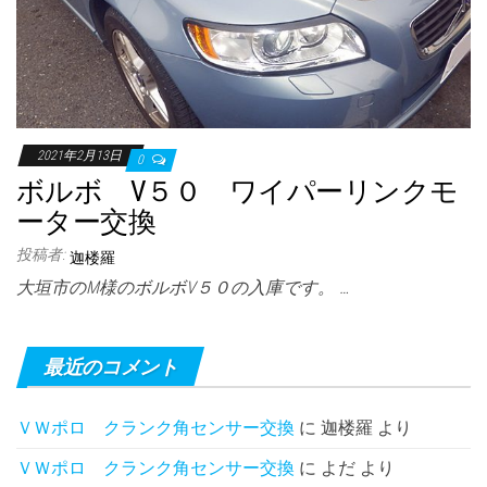
2021年2月13日
0
ボルボ V５０ ワイパーリンクモ
ーター交換
投稿者:
迦楼羅
大垣市のM様のボルボV５０の入庫です。 …
最近のコメント
ＶＷポロ クランク角センサー交換
に
迦楼羅
より
ＶＷポロ クランク角センサー交換
に
よだ
より