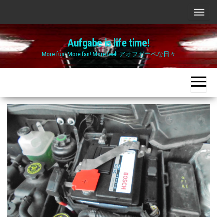
Skip
ナ
to
ビ
the
Aufgabe is life time!
ゲ
content
More fun! More fan! More feel! アオフガーベな日々
ー
シ
ョ
ン
切
り
替
え