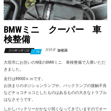
BMWミニ クーパー 車
検整備
投稿者:
迦楼羅
2016年10月12日
0
大垣市にお住いのN様のBMWミニ 車検整備で入庫いただ
きました。
走行は89000ｋｍです。
お決まりのポジションランプや、バックランプの接触不良
などチョコチョコとしたものはあるものの大きなトラブル
はなさそうです。
しかしバッテリーがかなり弱くなってきていますのでオー