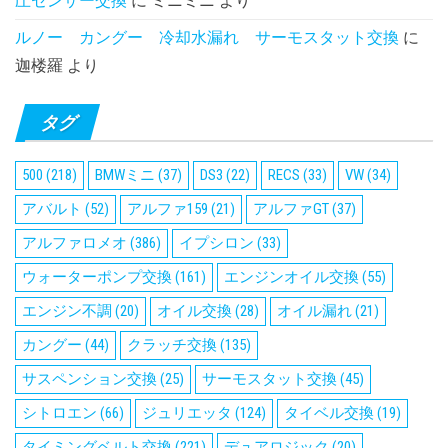
圧センサー交換
に
ミニミニ
より
ルノー カングー 冷却水漏れ サーモスタット交換
に
迦楼羅
より
タグ
500
(218)
BMWミニ
(37)
DS3
(22)
RECS
(33)
VW
(34)
アバルト
(52)
アルファ159
(21)
アルファGT
(37)
アルファロメオ
(386)
イプシロン
(33)
ウォーターポンプ交換
(161)
エンジンオイル交換
(55)
エンジン不調
(20)
オイル交換
(28)
オイル漏れ
(21)
カングー
(44)
クラッチ交換
(135)
サスペンション交換
(25)
サーモスタット交換
(45)
シトロエン
(66)
ジュリエッタ
(124)
タイベル交換
(19)
タイミングベルト交換
(221)
デュアロジック
(20)