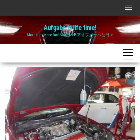
Skip
ナ
to
ビ
the
Aufgabe is life time!
ゲ
content
More fun! More fan! More feel! アオフガーベな日々
ー
シ
ョ
ン
切
り
替
え