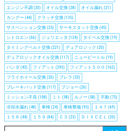
エンジン不調
(20)
オイル交換
(28)
オイル漏れ
(21)
カングー
(44)
クラッチ交換
(135)
サスペンション交換
(25)
サーモスタット交換
(45)
シトロエン
(66)
ジュリエッタ
(124)
タイベル交換
(19)
タイミングベルト交換
(221)
デュアロジック
(20)
デュアロジックオイル交換
(117)
ニュービートル
(19)
パンダ
(43)
フィアット
(293)
フィアット５００
(162)
フライホイール交換
(20)
ブレラ
(53)
ブレーキパッド交換
(117)
プジョー
(26)
ミッション不良
(108)
ミト
(38)
ルノー
(58)
不動
(75)
冷却水漏れ
(48)
車検
(24)
車検整備
(95)
１４７
(69)
１５６
(44)
１５９
(84)
Ｃ３
(23)
ＤＩＸＣＥＬ
(20)
検