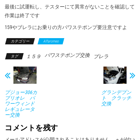
最後に試運転し、テスターにて異常がないことを確認して
作業は終了です
159やブレラにお乗りの方パワステポンプ要注意ですよ
カテゴリー
Alfaromeo
パワステポンプ交換
１５９
ブレラ
タグ
プジョー306カ
グランデプン
ブリオレ パ
ト クラッチ
ワーウィンド
交換
レギュレータ
ー交換
コメントを残す
メールアドレスが公開されることはありません。
※
が付い