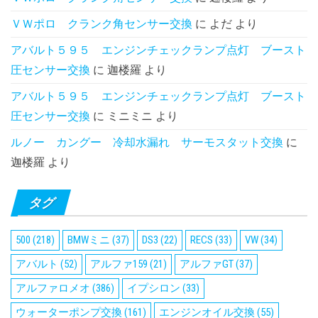
ＶＷポロ クランク角センサー交換
に
よだ
より
アバルト５９５ エンジンチェックランプ点灯 ブースト
圧センサー交換
に
迦楼羅
より
アバルト５９５ エンジンチェックランプ点灯 ブースト
圧センサー交換
に
ミニミニ
より
ルノー カングー 冷却水漏れ サーモスタット交換
に
迦楼羅
より
タグ
500
(218)
BMWミニ
(37)
DS3
(22)
RECS
(33)
VW
(34)
アバルト
(52)
アルファ159
(21)
アルファGT
(37)
アルファロメオ
(386)
イプシロン
(33)
ウォーターポンプ交換
(161)
エンジンオイル交換
(55)