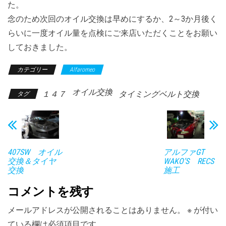
た。
念のため次回のオイル交換は早めにするか、2～3か月後く
らいに一度オイル量を点検にご来店いただくことをお願い
しておきました。
カテゴリー
Alfaromeo
オイル交換
１４７
タイミングベルト交換
タグ
407SW オイル
アルファGT
交換＆タイヤ
WAKO’S RECS
交換
施工
コメントを残す
メールアドレスが公開されることはありません。
※
が付い
ている欄は必須項目です