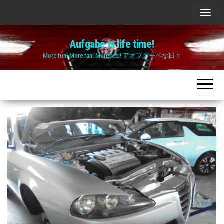
Skip
ナ
to
ビ
the
Aufgabe is life time!
ゲ
content
More fun! More fan! More feel! アオフガーベな日々
ー
シ
ョ
ン
切
り
替
え