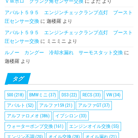
ＶＷポロ クランク角センサー交換
に
よだ
より
アバルト５９５ エンジンチェックランプ点灯 ブースト
圧センサー交換
に
迦楼羅
より
アバルト５９５ エンジンチェックランプ点灯 ブースト
圧センサー交換
に
ミニミニ
より
ルノー カングー 冷却水漏れ サーモスタット交換
に
迦楼羅
より
タグ
500
(218)
BMWミニ
(37)
DS3
(22)
RECS
(33)
VW
(34)
アバルト
(52)
アルファ159
(21)
アルファGT
(37)
アルファロメオ
(386)
イプシロン
(33)
ウォーターポンプ交換
(161)
エンジンオイル交換
(55)
エンジン不調
(20)
オイル交換
(28)
オイル漏れ
(21)