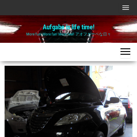
Skip
ナ
to
ビ
the
Aufgabe is life time!
ゲ
content
More fun! More fan! More feel! アオフガーベな日々
ー
シ
ョ
ン
切
り
替
え