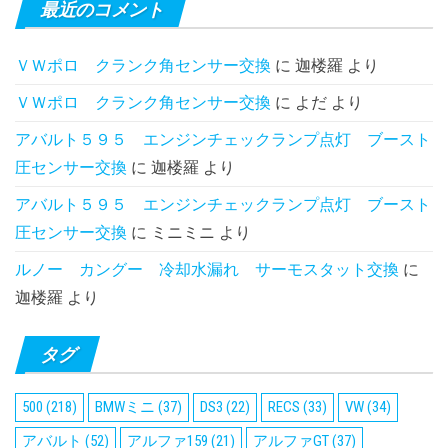
最近のコメント
ＶＷポロ クランク角センサー交換
に
迦楼羅
より
ＶＷポロ クランク角センサー交換
に
よだ
より
アバルト５９５ エンジンチェックランプ点灯 ブースト
圧センサー交換
に
迦楼羅
より
アバルト５９５ エンジンチェックランプ点灯 ブースト
圧センサー交換
に
ミニミニ
より
ルノー カングー 冷却水漏れ サーモスタット交換
に
迦楼羅
より
タグ
500
(218)
BMWミニ
(37)
DS3
(22)
RECS
(33)
VW
(34)
アバルト
(52)
アルファ159
(21)
アルファGT
(37)