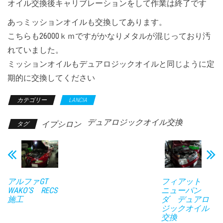
オイル交換後キャリブレーションをして作業は終了です
あっミッションオイルも交換してあります。
こちらも26000ｋｍですがかなりメタルが混じっており汚
れていました。
ミッションオイルもデュアロジックオイルと同じように定
期的に交換してください
カテゴリー
LANCIA
デュアロジックオイル交換
イプシロン
タグ
アルファGT
フィアット
WAKO’S RECS
ニューパン
施工
ダ デュアロ
ジックオイル
交換