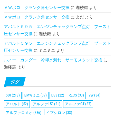
ＶＷポロ クランク角センサー交換
に
迦楼羅
より
ＶＷポロ クランク角センサー交換
に
よだ
より
アバルト５９５ エンジンチェックランプ点灯 ブースト
圧センサー交換
に
迦楼羅
より
アバルト５９５ エンジンチェックランプ点灯 ブースト
圧センサー交換
に
ミニミニ
より
ルノー カングー 冷却水漏れ サーモスタット交換
に
迦楼羅
より
タグ
500
(218)
BMWミニ
(37)
DS3
(22)
RECS
(33)
VW
(34)
アバルト
(52)
アルファ159
(21)
アルファGT
(37)
アルファロメオ
(386)
イプシロン
(33)