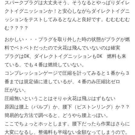
スパークプラグは大丈夫そう、そうなるとやっぱりダイレ
クトイグニッションか！と安心しながらダイレクトイグニ
ッションをテストしてみるとなんと良好です。むむむむむ
む？？？？
おかしい・・・プラグを取り外した時の状態がプラグが燃
料でベトベトだったので火花は飛んでいないのは確実
プラグはOK、ダイレクトイグニッションもOK 燃料も来
ている、でも４番は燃焼していない。
コンプレッションゲージで圧縮を計ってみると１番から３
番までは規定値に達しているが、４番のみ圧縮比ゼロ
圧がない。
圧縮無いということはそりゃ火花は飛ぶはずもない
原因は腰上（バルブ）か、腰下（ピストンリング）か？？
簡易的な方法で調べると、どうやら腰上っぽい。
ここでちょっとホッとします。腰下だったら作業はさらに
大変になるし、整備料も半端ない金額なってしまうので。