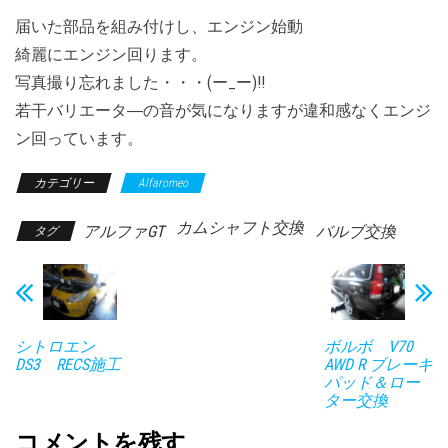
届いた部品を組み付けし、エンジン始動
綺麗にエンジン回ります。
写真撮り忘れました・・・(ー_ー)!!
若干バリエータ―の音が気になりますが違和感なくエンジ
ン回っています。
カテゴリー
Alfaromeo
カムシャフト交換
アルファGT
バルブ交換
タグ
シトロエン
ボルボ V70
DS3 RECS施工
AWD R ブレーキ
パッド＆ロー
ター交換
コメントを残す