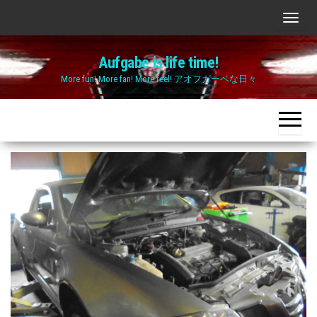
Skip
ナ
to
ビ
the
Aufgabe is life time!
ゲ
content
More fun! More fan! More feel! アオフガーベな日々
ー
シ
ョ
ン
切
り
替
え