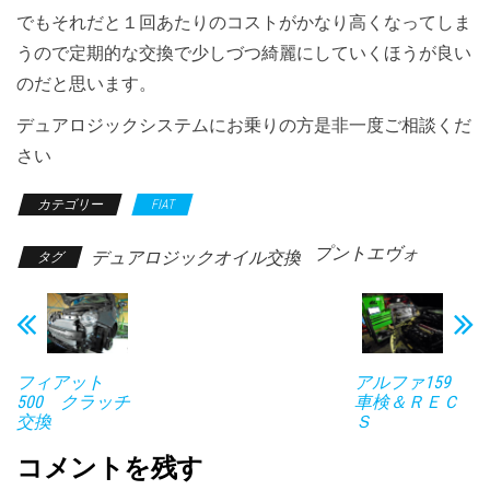
でもそれだと１回あたりのコストがかなり高くなってしま
うので定期的な交換で少しづつ綺麗にしていくほうが良い
のだと思います。
デュアロジックシステムにお乗りの方是非一度ご相談くだ
さい
カテゴリー
FIAT
プントエヴォ
デュアロジックオイル交換
タグ
フィアット
アルファ159
500 クラッチ
車検＆ＲＥＣ
交換
Ｓ
コメントを残す