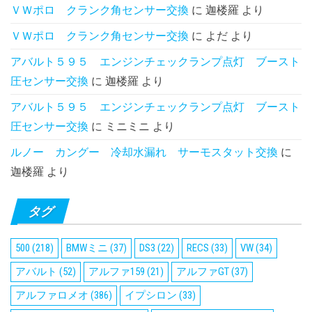
ＶＷポロ クランク角センサー交換
に
迦楼羅
より
ＶＷポロ クランク角センサー交換
に
よだ
より
アバルト５９５ エンジンチェックランプ点灯 ブースト
圧センサー交換
に
迦楼羅
より
アバルト５９５ エンジンチェックランプ点灯 ブースト
圧センサー交換
に
ミニミニ
より
ルノー カングー 冷却水漏れ サーモスタット交換
に
迦楼羅
より
タグ
500
(218)
BMWミニ
(37)
DS3
(22)
RECS
(33)
VW
(34)
アバルト
(52)
アルファ159
(21)
アルファGT
(37)
アルファロメオ
(386)
イプシロン
(33)