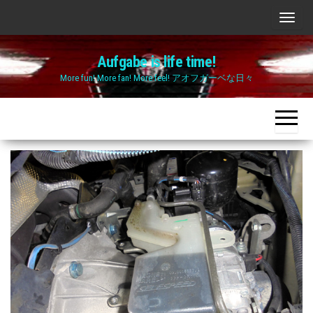
Skip
ナ
to
ビ
the
Aufgabe is life time!
ゲ
content
More fun! More fan! More feel! アオフガーベな日々
ー
シ
ョ
ン
切
り
替
え