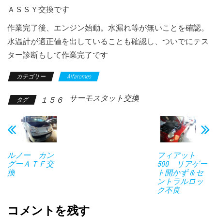
ＡＳＳＹ交換です
作業完了後、エンジン始動。水漏れ等が無いことを確認。
水温計が適正値を出していることも確認し、ついでにテス
ター診断もして作業完了です
カテゴリー
Alfaromeo
サーモスタット交換
１５６
タグ
ルノー カン
フィアット
グーＡＴＦ交
500 リアゲー
換
ト開かず＆セ
ントラルロッ
ク不良
コメントを残す