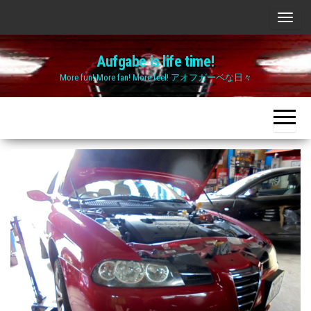
Skip
ナ
to
ビ
the
Aufgabe is life time!
ゲ
content
More fun! More fan! More feel! アオフガーベな日々
ー
シ
ョ
ン
切
り
替
え