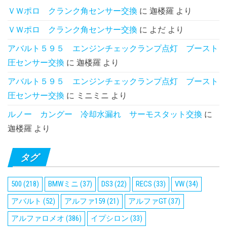
ＶＷポロ クランク角センサー交換
に
迦楼羅
より
ＶＷポロ クランク角センサー交換
に
よだ
より
アバルト５９５ エンジンチェックランプ点灯 ブースト
圧センサー交換
に
迦楼羅
より
アバルト５９５ エンジンチェックランプ点灯 ブースト
圧センサー交換
に
ミニミニ
より
ルノー カングー 冷却水漏れ サーモスタット交換
に
迦楼羅
より
タグ
500
(218)
BMWミニ
(37)
DS3
(22)
RECS
(33)
VW
(34)
アバルト
(52)
アルファ159
(21)
アルファGT
(37)
アルファロメオ
(386)
イプシロン
(33)