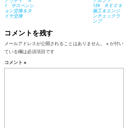
アウディ Ａ
アルファ
1 サスペンシ
159 ＲＥＣＳ
ョン交換＆タ
施工＆エンジ
イヤ交換
ンチェックラ
ンプ
コメントを残す
メールアドレスが公開されることはありません。
※
が付い
ている欄は必須項目です
コメント
※