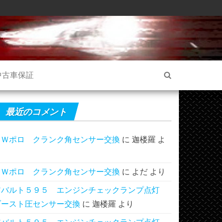
中古車保証
最近のコメント
ＶＷポロ クランク角センサー交換
に
迦楼羅
よ
り
ＶＷポロ クランク角センサー交換
に
よだ
より
アバルト５９５ エンジンチェックランプ点灯
ブースト圧センサー交換
に
迦楼羅
より