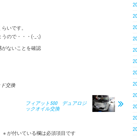
2
2
2
くらいです。
で・・・(-_-;)
2
感がないことを確認
2
2
2
2
ッド交換
2
フィアット500 デュアロジ
2
ックオイル交換
2
2
。
※
が付いている欄は必須項目です