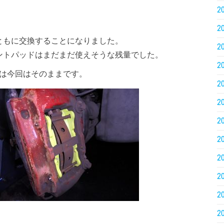
2
2
ともに交換することになりました。
2
ントパッドはまだまだ使えそうな残量でした。
2
ーは今回はそのままです。
2
2
2
2
2
2
2
2