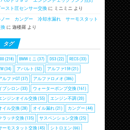
アバルト５９５ エンジンチェックランプ点灯
ブースト圧センサー交換
に
ミニミニ
より
ルノー カングー 冷却水漏れ サーモスタット
交換
に
迦楼羅
より
タグ
00
(218)
BMWミニ
(37)
DS3
(22)
RECS
(33)
VW
(34)
アバルト
(52)
アルファ159
(21)
アルファGT
(37)
アルファロメオ
(386)
イプシロン
(33)
ウォーターポンプ交換
(161)
エンジンオイル交換
(55)
エンジン不調
(20)
オイル交換
(28)
オイル漏れ
(21)
カングー
(44)
クラッチ交換
(135)
サスペンション交換
(25)
サーモスタット交換
(45)
シトロエン
(66)