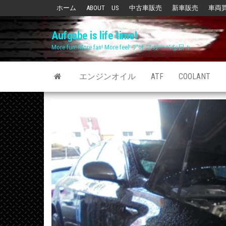
Skip
ホーム
ABOUT US
中古車販売
新車販売
車両
to
Aufgabe is life time!
the
More fun! More fan! More feel! アオフガーベな日々
content
エンジンオイル
ATF
COOLANT