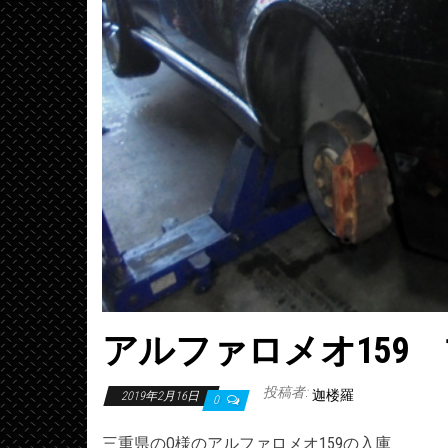
アルファロメオ159
投稿者:
迦楼羅
2019年2月16日
0
三重県のO様のアルファロメオ159の入庫