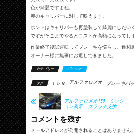
色が綺麗ですよね。
赤のキャリパーに対して映えます。
ホントはキャリパーも再塗装して綺麗にしたい
ですがそこまでやるとコストが高額になってしまうの
作業終了後試運転してブレーキを慣らし、違和
オーナー様に無事にお返しできました。
カテゴリー
Alfaromeo
アルファロメオ
１５９
ブレーキパ
タグ
アルファロメオ159 ミッシ
ョン異常 クラッチ交換
コメントを残す
メールアドレスが公開されることはありません