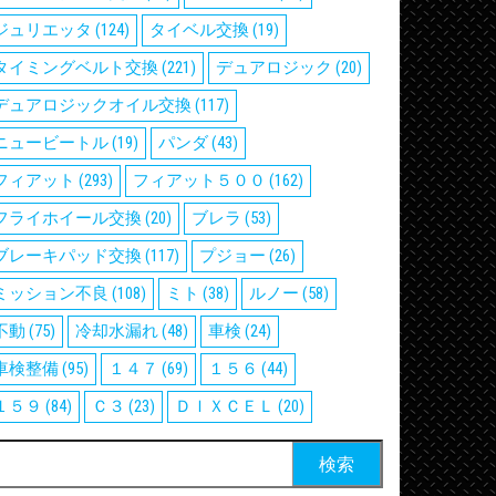
ジュリエッタ
(124)
タイベル交換
(19)
タイミングベルト交換
(221)
デュアロジック
(20)
デュアロジックオイル交換
(117)
ニュービートル
(19)
パンダ
(43)
フィアット
(293)
フィアット５００
(162)
フライホイール交換
(20)
ブレラ
(53)
ブレーキパッド交換
(117)
プジョー
(26)
ミッション不良
(108)
ミト
(38)
ルノー
(58)
不動
(75)
冷却水漏れ
(48)
車検
(24)
車検整備
(95)
１４７
(69)
１５６
(44)
１５９
(84)
Ｃ３
(23)
ＤＩＸＣＥＬ
(20)
検
: