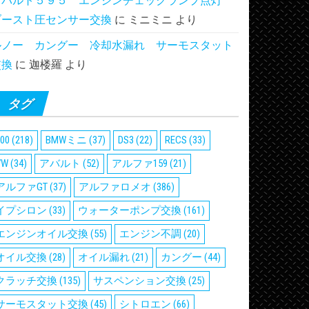
アバルト５９５ エンジンチェックランプ点灯
ブースト圧センサー交換
に
ミニミニ
より
ルノー カングー 冷却水漏れ サーモスタット
交換
に
迦楼羅
より
タグ
00
(218)
BMWミニ
(37)
DS3
(22)
RECS
(33)
VW
(34)
アバルト
(52)
アルファ159
(21)
アルファGT
(37)
アルファロメオ
(386)
イプシロン
(33)
ウォーターポンプ交換
(161)
エンジンオイル交換
(55)
エンジン不調
(20)
オイル交換
(28)
オイル漏れ
(21)
カングー
(44)
クラッチ交換
(135)
サスペンション交換
(25)
サーモスタット交換
(45)
シトロエン
(66)