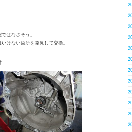
2
2
2
態ではなさそう。
2
はいけない箇所を発見して交換。
2
2
付
2
2
2
2
2
2