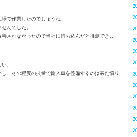
2
。
2
工場で作業したのでしょうね。
ませんでした。
2
改善されなかったので当社に持ち込んだと推測できま
2
2
2
しい。
いし、その程度の技量で輸入車を整備するのは甚だ憤り
2
2
2
2
2
2