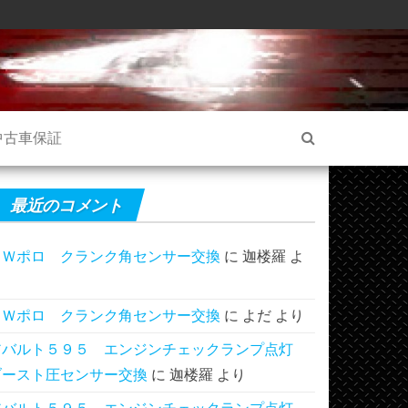
中古車保証
最近のコメント
ＶＷポロ クランク角センサー交換
に
迦楼羅
よ
り
ＶＷポロ クランク角センサー交換
に
よだ
より
アバルト５９５ エンジンチェックランプ点灯
ブースト圧センサー交換
に
迦楼羅
より