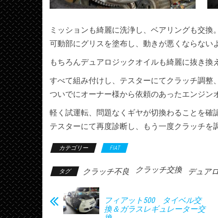
ミッションも綺麗に洗浄し、ベアリングも交換
可動部にグリスを塗布し、動きが悪くならない
もちろんデュアロジックオイルも綺麗に抜き換
すべて組み付けし、テスターにてクラッチ調整
ついでにオーナー様から依頼のあったエンジン
軽く試運転、問題なくギヤが切換わることを確
テスターにて再度診断し、もう一度クラッチを
カテゴリー
FIAT
クラッチ交換
クラッチ不良
デュア
タグ
フィアット500 タイベル交
換＆ガラスレギュレーター交
換