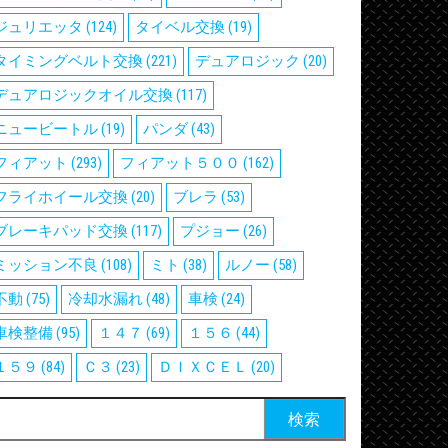
ジュリエッタ
(124)
タイベル交換
(19)
タイミングベルト交換
(221)
デュアロジック
(20)
デュアロジックオイル交換
(117)
ニュービートル
(19)
パンダ
(43)
フィアット
(293)
フィアット５００
(162)
フライホイール交換
(20)
ブレラ
(53)
ブレーキパッド交換
(117)
プジョー
(26)
ミッション不良
(108)
ミト
(38)
ルノー
(58)
不動
(75)
冷却水漏れ
(48)
車検
(24)
車検整備
(95)
１４７
(69)
１５６
(44)
１５９
(84)
Ｃ３
(23)
ＤＩＸＣＥＬ
(20)
検
: