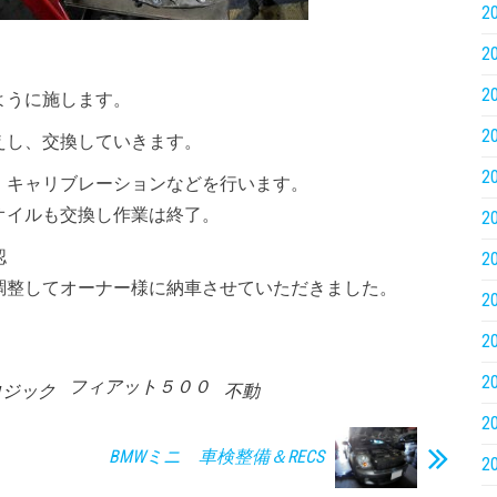
2
2
。
2
ように施します。
2
えし、交換していきます。
2
、キャリブレーションなどを行います。
オイルも交換し作業は終了。
2
認
2
調整してオーナー様に納車させていただきました。
2
2
2
フィアット５００
ロジック
不動
2
BMWミニ 車検整備＆RECS
2