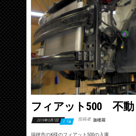
フィアット500 不
投稿者:
迦楼羅
2019年3月7日
0
瑞穂市のK様のフィアット500の入庫