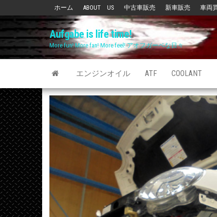
Skip
ホーム
ABOUT US
中古車販売
新車販売
車両
to
Aufgabe is life time!
the
More fun! More fan! More feel! アオフガーベな日々
content
エンジンオイル
ATF
COOLANT