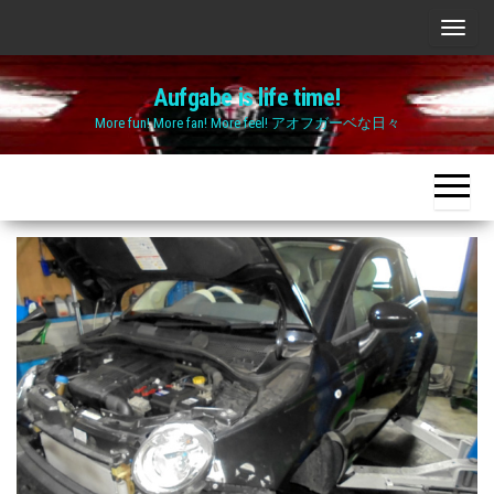
Skip
ナ
to
ビ
the
Aufgabe is life time!
ゲ
content
More fun! More fan! More feel! アオフガーベな日々
ー
シ
ョ
ン
切
り
替
え