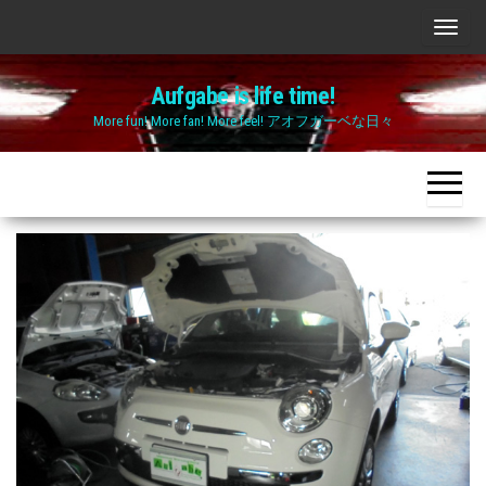
Skip
ナ
to
ビ
the
Aufgabe is life time!
ゲ
content
More fun! More fan! More feel! アオフガーベな日々
ー
シ
ョ
ン
切
り
替
え