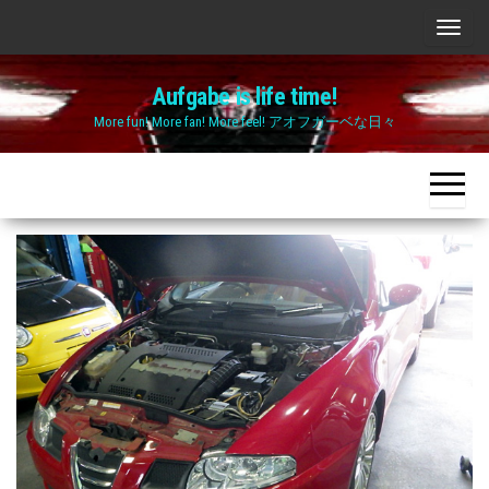
Skip
ナ
to
ビ
the
Aufgabe is life time!
ゲ
content
More fun! More fan! More feel! アオフガーベな日々
ー
シ
ョ
ン
切
り
替
え