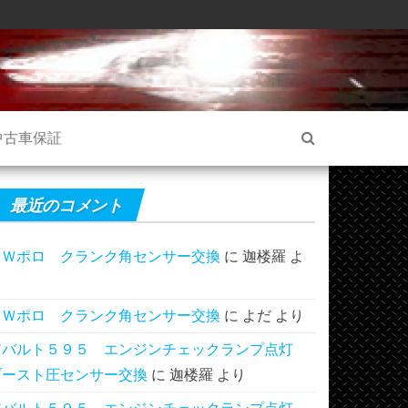
中古車保証
最近のコメント
ＶＷポロ クランク角センサー交換
に
迦楼羅
よ
り
ＶＷポロ クランク角センサー交換
に
よだ
より
アバルト５９５ エンジンチェックランプ点灯
ブースト圧センサー交換
に
迦楼羅
より