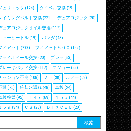
ジュリエッタ
(124)
タイベル交換
(19)
タイミングベルト交換
(221)
デュアロジック
(20)
デュアロジックオイル交換
(117)
ニュービートル
(19)
パンダ
(43)
フィアット
(293)
フィアット５００
(162)
フライホイール交換
(20)
ブレラ
(53)
ブレーキパッド交換
(117)
プジョー
(26)
ミッション不良
(108)
ミト
(38)
ルノー
(58)
不動
(75)
冷却水漏れ
(48)
車検
(24)
車検整備
(95)
１４７
(69)
１５６
(44)
１５９
(84)
Ｃ３
(23)
ＤＩＸＣＥＬ
(20)
検
: