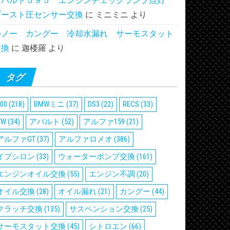
アバルト５９５ エンジンチェックランプ点灯
ブースト圧センサー交換
に
ミニミニ
より
ルノー カングー 冷却水漏れ サーモスタット
交換
に
迦楼羅
より
タグ
00
(218)
BMWミニ
(37)
DS3
(22)
RECS
(33)
VW
(34)
アバルト
(52)
アルファ159
(21)
アルファGT
(37)
アルファロメオ
(386)
イプシロン
(33)
ウォーターポンプ交換
(161)
エンジンオイル交換
(55)
エンジン不調
(20)
オイル交換
(28)
オイル漏れ
(21)
カングー
(44)
クラッチ交換
(135)
サスペンション交換
(25)
サーモスタット交換
(45)
シトロエン
(66)