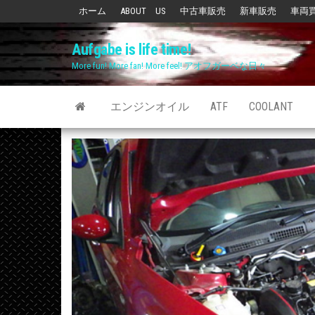
Skip
ホーム
ABOUT US
中古車販売
新車販売
車両
to
Aufgabe is life time!
the
More fun! More fan! More feel! アオフガーベな日々
content
エンジンオイル
ATF
COOLANT