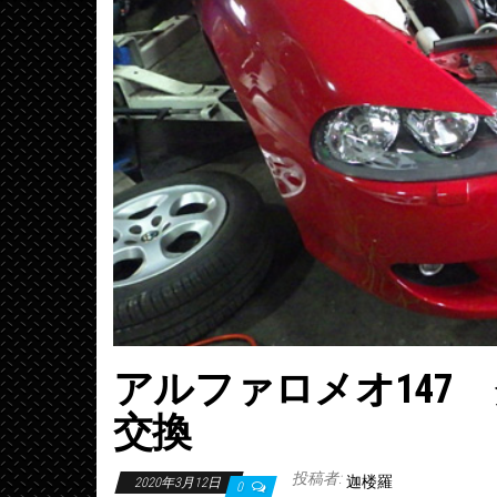
アルファロメオ147
交換
投稿者:
迦楼羅
2020年3月12日
0