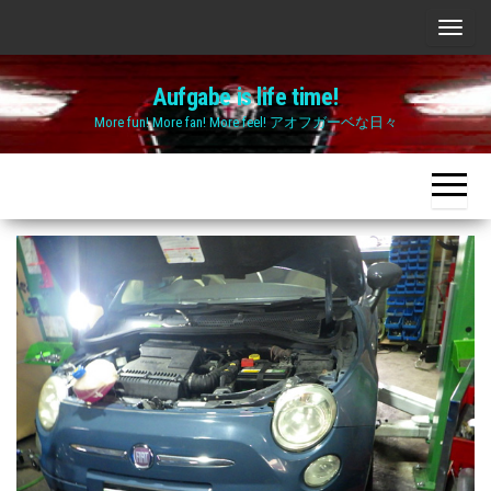
Skip
ナ
to
ビ
the
Aufgabe is life time!
ゲ
content
More fun! More fan! More feel! アオフガーベな日々
ー
シ
ョ
ン
切
り
替
え