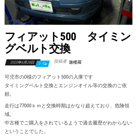
フィアット500 タイミン
グベルト交換
投稿者:
迦楼羅
2020年6月28日
0
可児市のO様のフィアット500の入庫です
タイミングベルト交換とエンジンオイル等の交換のご依
頼。
走行は77000ｋｍと交換時期はかなり超えており、危険領
域。
中古種でご購入をされているようで過去履歴がわからない
ということでした。