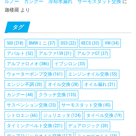
ルノー カングー 冷却水漏れ サーモスタット交換
に
迦楼羅
より
タグ
500
(218)
BMWミニ
(37)
DS3
(22)
RECS
(33)
VW
(34)
アバルト
(52)
アルファ159
(21)
アルファGT
(37)
アルファロメオ
(386)
イプシロン
(33)
ウォーターポンプ交換
(161)
エンジンオイル交換
(55)
エンジン不調
(20)
オイル交換
(28)
オイル漏れ
(21)
カングー
(44)
クラッチ交換
(135)
サスペンション交換
(25)
サーモスタット交換
(45)
シトロエン
(66)
ジュリエッタ
(124)
タイベル交換
(19)
タイミングベルト交換
(221)
デュアロジック
(20)