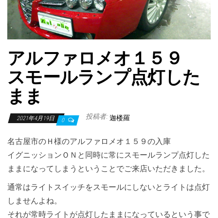
アルファロメオ１５９
スモールランプ点灯した
まま
投稿者:
迦楼羅
2021年4月19日
0
名古屋市のＨ様のアルファロメオ１５９の入庫
イグニッションＯＮと同時に常にスモールランプ点灯した
ままになってしまうということでご来店いただきました。
通常はライトスイッチをスモールにしないとライトは点灯
しませんよね。
それが常時ライトが点灯したままになっているという事で