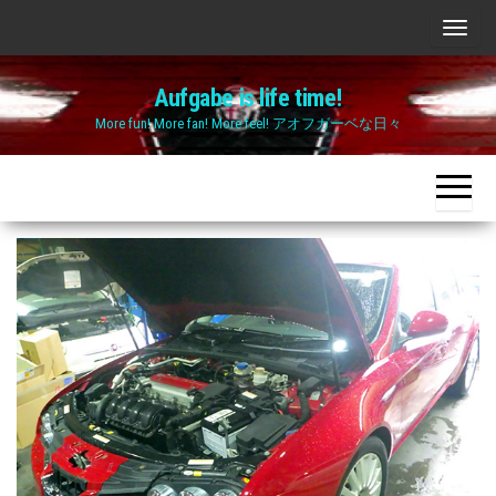
Skip
ナ
to
ビ
the
Aufgabe is life time!
ゲ
content
More fun! More fan! More feel! アオフガーベな日々
ー
シ
ョ
ン
切
り
替
え