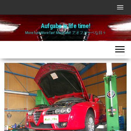
Skip
ナ
to
ビ
the
Aufgabe is life time!
ゲ
content
More fun! More fan! More feel! アオフガーベな日々
ー
シ
ョ
ン
切
り
替
え