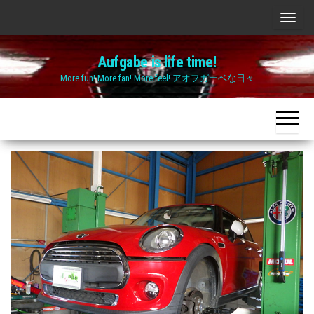
Skip
ナ
to
ビ
the
Aufgabe is life time!
ゲ
content
More fun! More fan! More feel! アオフガーベな日々
ー
シ
ョ
ン
切
り
替
え