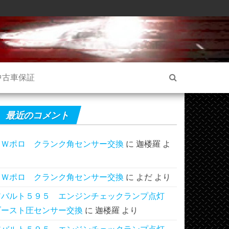
中古車保証
最近のコメント
ＶＷポロ クランク角センサー交換
に
迦楼羅
よ
り
ＶＷポロ クランク角センサー交換
に
よだ
より
アバルト５９５ エンジンチェックランプ点灯
ブースト圧センサー交換
に
迦楼羅
より