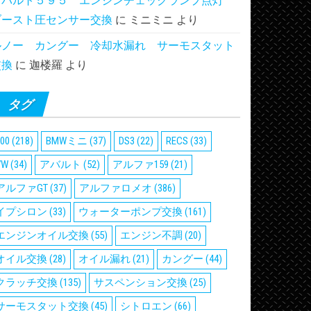
アバルト５９５ エンジンチェックランプ点灯
ブースト圧センサー交換
に
ミニミニ
より
ルノー カングー 冷却水漏れ サーモスタット
交換
に
迦楼羅
より
タグ
00
(218)
BMWミニ
(37)
DS3
(22)
RECS
(33)
VW
(34)
アバルト
(52)
アルファ159
(21)
アルファGT
(37)
アルファロメオ
(386)
イプシロン
(33)
ウォーターポンプ交換
(161)
エンジンオイル交換
(55)
エンジン不調
(20)
オイル交換
(28)
オイル漏れ
(21)
カングー
(44)
クラッチ交換
(135)
サスペンション交換
(25)
サーモスタット交換
(45)
シトロエン
(66)