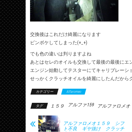
交換後はこれだけ綺麗になります
ピンボケしてしまった(+_+)
でも色の違いは判りますよね
あとはセレのオイルも交換して最後の最後にエ
エンジン始動してテスターにてキャリブレーシ
せっかくクラッチオイルを綺麗にしたんだから
カテゴリー
Alfaromeo
アルファ159
１５９
アルファロメオ
タグ
アルファロメオ１５９ シフ
ト不良 ギヤ抜け クラッチ