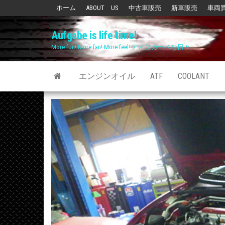
Skip
ホーム
ABOUT US
中古車販売
新車販売
車両
to
Aufgabe is life time!
the
More fun! More fan! More feel! アオフガーベな日々
content
エンジンオイル
ATF
COOLANT