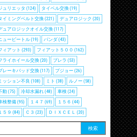
ジュリエッタ
(124)
タイベル交換
(19)
タイミングベルト交換
(221)
デュアロジック
(20)
デュアロジックオイル交換
(117)
ニュービートル
(19)
パンダ
(43)
フィアット
(293)
フィアット５００
(162)
フライホイール交換
(20)
ブレラ
(53)
ブレーキパッド交換
(117)
プジョー
(26)
ミッション不良
(108)
ミト
(38)
ルノー
(58)
不動
(75)
冷却水漏れ
(48)
車検
(24)
車検整備
(95)
１４７
(69)
１５６
(44)
１５９
(84)
Ｃ３
(23)
ＤＩＸＣＥＬ
(20)
検
: