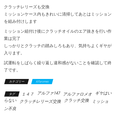
クラッチレリーズも交換
ミッションケース内もきれいに清掃してあとはミッション
を組み付けします
ミッション組付け後にクラッチオイルのエア抜きを行い作
業は完了
しっかりとクラッチの踏みしろもあり、気持ちよくギヤが
入ります。
試運転をしばらく繰り返し違和感がないことを確認して終
了です。
カテゴリー
Alfaromeo
アルファ147
ギヤはい
１４７
アルファロメオ
タグ
らない
クラッチ交換
クラッチレリーズ交換
ミッショ
ン不良