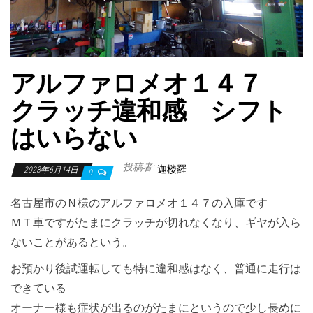
アルファロメオ１４７
クラッチ違和感 シフト
はいらない
投稿者:
迦楼羅
2023年6月14日
0
名古屋市のＮ様のアルファロメオ１４７の入庫です
ＭＴ車ですがたまにクラッチが切れなくなり、ギヤが入ら
ないことがあるという。
お預かり後試運転しても特に違和感はなく、普通に走行は
できている
オーナー様も症状が出るのがたまにというので少し長めに