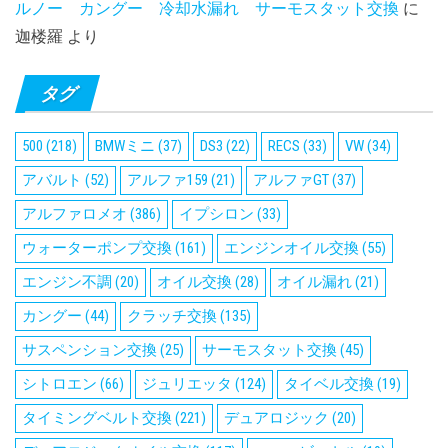
ルノー カングー 冷却水漏れ サーモスタット交換
に
迦楼羅
より
タグ
500
(218)
BMWミニ
(37)
DS3
(22)
RECS
(33)
VW
(34)
アバルト
(52)
アルファ159
(21)
アルファGT
(37)
アルファロメオ
(386)
イプシロン
(33)
ウォーターポンプ交換
(161)
エンジンオイル交換
(55)
エンジン不調
(20)
オイル交換
(28)
オイル漏れ
(21)
カングー
(44)
クラッチ交換
(135)
サスペンション交換
(25)
サーモスタット交換
(45)
シトロエン
(66)
ジュリエッタ
(124)
タイベル交換
(19)
タイミングベルト交換
(221)
デュアロジック
(20)