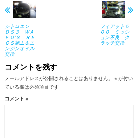
シトロエン
フィアット５
ＤＳ３ ＷＡ
００ ミッシ
ＫＯ’Ｓ ＲＥ
ョン不良 ク
ＣＳ施工＆エ
ラッチ交換
ンジンオイル
交換
コメントを残す
メールアドレスが公開されることはありません。
※
が付い
ている欄は必須項目です
コメント
※