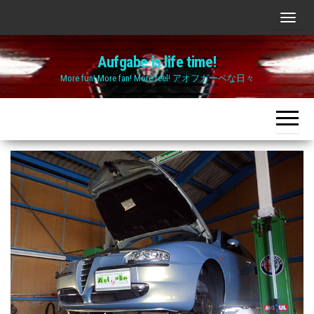
Skip
ナ
to
ビ
the
Aufgabe is life time!
ゲ
content
More fun! More fan! More feel! アオフガーベな日々
ー
シ
ョ
ン
切
り
替
え