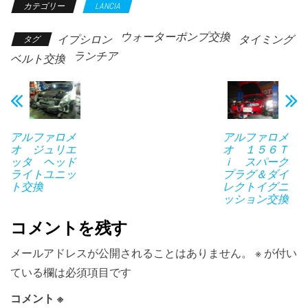
カテゴリー
LANCIA
ウォーターポンプ交換
イプシロン
タイミング
タグ
ランチア
ベルト交換
アルファロメ
アルファロメ
オ ジュリエ
オ １５６Ｔ
ッタ ヘッド
ｉ スパーク
ライトユニッ
プラグ＆ダイ
ト交換
レクトイグニ
ッション交換
コメントを残す
メールアドレスが公開されることはありません。
※
が付い
ている欄は必須項目です
コメント
※