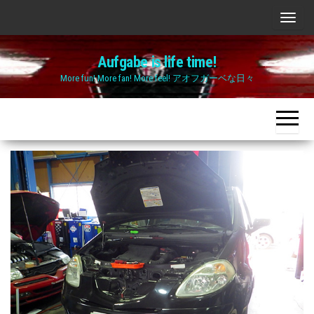
Skip
ナ
to
ビ
the
Aufgabe is life time!
ゲ
content
More fun! More fan! More feel! アオフガーベな日々
ー
シ
ョ
ン
切
り
替
え