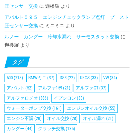
圧センサー交換
に
迦楼羅
より
アバルト５９５ エンジンチェックランプ点灯 ブースト
圧センサー交換
に
ミニミニ
より
ルノー カングー 冷却水漏れ サーモスタット交換
に
迦楼羅
より
タグ
500
(218)
BMWミニ
(37)
DS3
(22)
RECS
(33)
VW
(34)
アバルト
(52)
アルファ159
(21)
アルファGT
(37)
アルファロメオ
(386)
イプシロン
(33)
ウォーターポンプ交換
(161)
エンジンオイル交換
(55)
エンジン不調
(20)
オイル交換
(28)
オイル漏れ
(21)
カングー
(44)
クラッチ交換
(135)