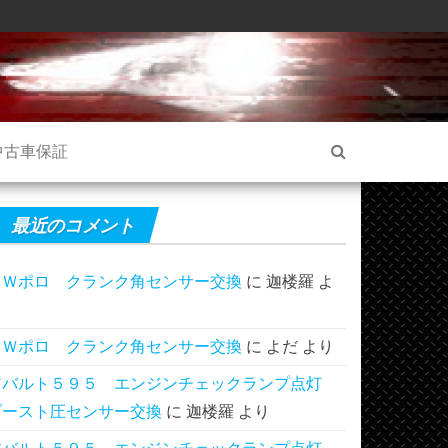
中古車保証
最近のコメント
ＶＷポロ クランク角センサー交換
に
迦楼羅
よ
り
ＶＷポロ クランク角センサー交換
に
よだ
より
アバルト５９５ エンジンチェックランプ点灯
ブースト圧センサー交換
に
迦楼羅
より