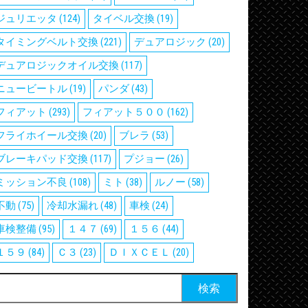
ジュリエッタ
(124)
タイベル交換
(19)
タイミングベルト交換
(221)
デュアロジック
(20)
デュアロジックオイル交換
(117)
ニュービートル
(19)
パンダ
(43)
フィアット
(293)
フィアット５００
(162)
フライホイール交換
(20)
ブレラ
(53)
ブレーキパッド交換
(117)
プジョー
(26)
ミッション不良
(108)
ミト
(38)
ルノー
(58)
不動
(75)
冷却水漏れ
(48)
車検
(24)
車検整備
(95)
１４７
(69)
１５６
(44)
１５９
(84)
Ｃ３
(23)
ＤＩＸＣＥＬ
(20)
検
: