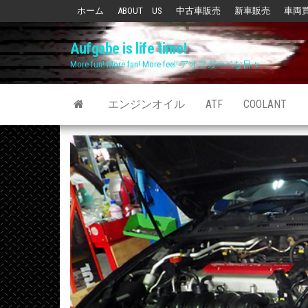
Skip
ホーム
ABOUT US
中古車販売
新車販売
車両
to
Aufgabe is life time!
the
More fun! More fan! More feel! アオフガーベな日々
content
エンジンオイル
ATF
COOLANT