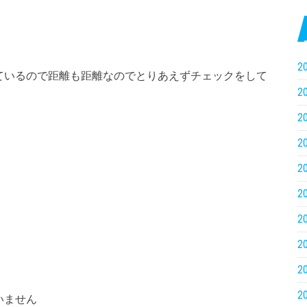
2
ているので距離も距離なのでとりあえずチェックをして
2
2
2
2
2
2
2
2
2
いません