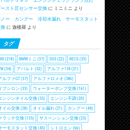
アバルト５９５ エンジンチェックランプ点灯
ブースト圧センサー交換
に
ミニミニ
より
ルノー カングー 冷却水漏れ サーモスタット
交換
に
迦楼羅
より
タグ
00
(218)
BMWミニ
(37)
DS3
(22)
RECS
(33)
VW
(34)
アバルト
(52)
アルファ159
(21)
アルファGT
(37)
アルファロメオ
(386)
イプシロン
(33)
ウォーターポンプ交換
(161)
エンジンオイル交換
(55)
エンジン不調
(20)
オイル交換
(28)
オイル漏れ
(21)
カングー
(44)
クラッチ交換
(135)
サスペンション交換
(25)
サーモスタット交換
(45)
シトロエン
(66)