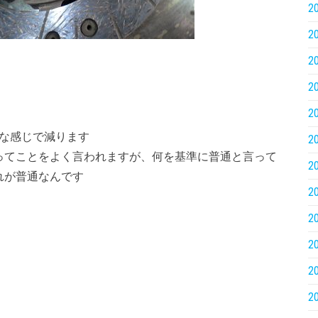
2
2
2
2
2
んな感じで減ります
2
ってことをよく言われますが、何を基準に普通と言って
2
れが普通なんです
2
2
2
2
2