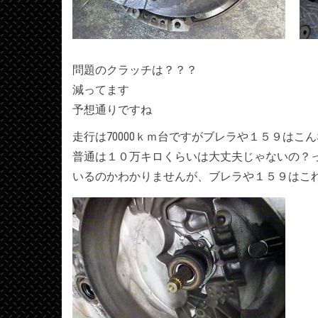
問題のクラッチは？？？
減ってます
予想通りですね
走行は70000ｋｍ台ですがブレラや１５９はこ
普通は１０万キロくらいは大丈夫じゃないの？
いるのかわかりませんが、ブレラや１５９はこ