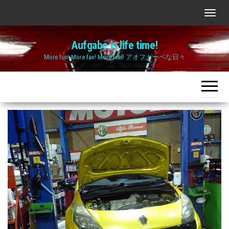
Skip
ナ
to
ビ
the
Aufgabe is life time!
ゲ
content
More fun! More fan! More feel! アオフガーベな日々
ー
シ
ョ
ン
切
り
替
え