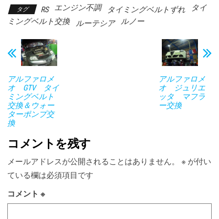
エンジン不調
タイ
RS
タイミングベルトずれ
タグ
ミングベルト交換
ルノー
ルーテシア
アルファロメ
アルファロメ
オ GTV タイ
オ ジュリエ
ミングベルト
ッタ マフラ
交換＆ウォー
ー交換
ターポンプ交
換
コメントを残す
メールアドレスが公開されることはありません。
※
が付い
ている欄は必須項目です
コメント
※