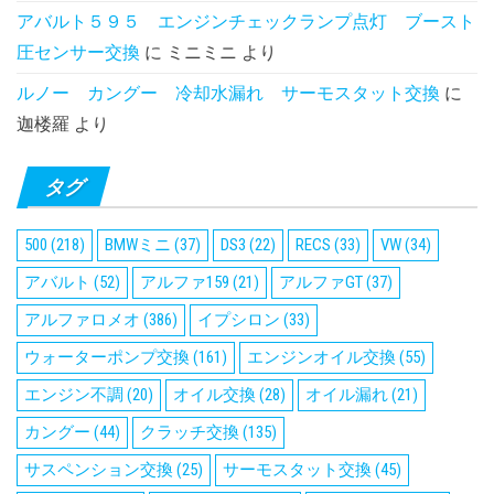
アバルト５９５ エンジンチェックランプ点灯 ブースト
圧センサー交換
に
ミニミニ
より
ルノー カングー 冷却水漏れ サーモスタット交換
に
迦楼羅
より
タグ
500
(218)
BMWミニ
(37)
DS3
(22)
RECS
(33)
VW
(34)
アバルト
(52)
アルファ159
(21)
アルファGT
(37)
アルファロメオ
(386)
イプシロン
(33)
ウォーターポンプ交換
(161)
エンジンオイル交換
(55)
エンジン不調
(20)
オイル交換
(28)
オイル漏れ
(21)
カングー
(44)
クラッチ交換
(135)
サスペンション交換
(25)
サーモスタット交換
(45)