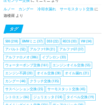
圧センサー交換
に
ミニミニ
より
ルノー カングー 冷却水漏れ サーモスタット交換
に
迦楼羅
より
タグ
500
(218)
BMWミニ
(37)
DS3
(22)
RECS
(33)
VW
(34)
アバルト
(52)
アルファ159
(21)
アルファGT
(37)
アルファロメオ
(386)
イプシロン
(33)
ウォーターポンプ交換
(161)
エンジンオイル交換
(55)
エンジン不調
(20)
オイル交換
(28)
オイル漏れ
(21)
カングー
(44)
クラッチ交換
(135)
サスペンション交換
(25)
サーモスタット交換
(45)
シトロエン
(66)
ジュリエッタ
(124)
タイベル交換
(19)