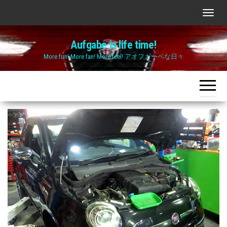
Skip
ナ
to
ビ
the
Aufgabe is life time!
ゲ
content
More fun! More fan! More feel! アオフガーベな日々
ー
シ
ョ
ン
切
り
替
え