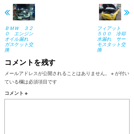
ＢＭＷ ３２
フィアット
０ エンジン
５００ 冷却
オイル漏れ
水漏れ サー
ガスケット交
モスタット交
換
換
コメントを残す
メールアドレスが公開されることはありません。
※
が付い
ている欄は必須項目です
コメント
※