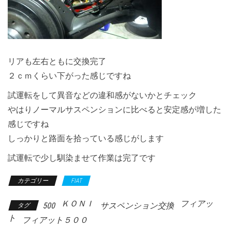
リアも左右ともに交換完了
２ｃｍくらい下がった感じですね
試運転をして異音などの違和感がないかとチェック
やはりノーマルサスペンションに比べると安定感が増した
感じですね
しっかりと路面を拾っている感じがします
試運転で少し馴染ませて作業は完了です
カテゴリー
FIAT
ＫＯＮＩ
フィアッ
500
サスペンション交換
タグ
ト
フィアット５００