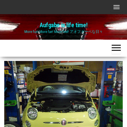
Skip
ナ
to
ビ
the
Aufgabe is life time!
ゲ
content
More fun! More fan! More feel! アオフガーベな日々
ー
シ
ョ
ン
切
り
替
え