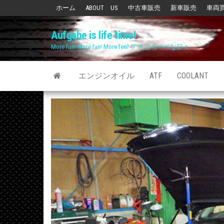
Skip
ホーム
ABOUT US
中古車販売
新車販売
車両
to
Aufgabe is life time!
the
More fun! More fan! More feel! アオフガーベな日々
content
エンジンオイル
ATF
COOLANT