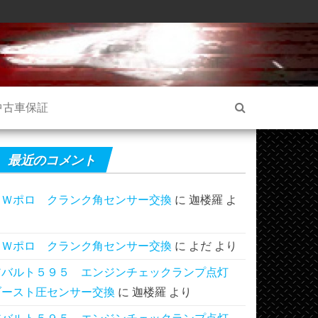
中古車保証
最近のコメント
ＶＷポロ クランク角センサー交換
に
迦楼羅
よ
り
ＶＷポロ クランク角センサー交換
に
よだ
より
アバルト５９５ エンジンチェックランプ点灯
ブースト圧センサー交換
に
迦楼羅
より