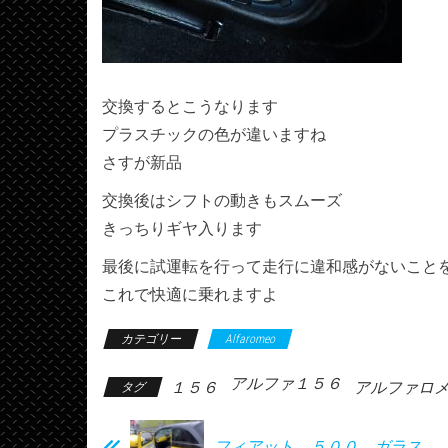
交換するとこうなります
プラスチックの色が違いますね
さすが新品
交換後はシフトの動きもスムーズ
きっちりギヤ入ります
最後に試運転を行って走行に違和感がないこと
これで快適に乗れますよ
カテゴリー
Alfaromeo
アルファ１５６
１５６
アルファロ
タグ
フィアット ５００ ガラス