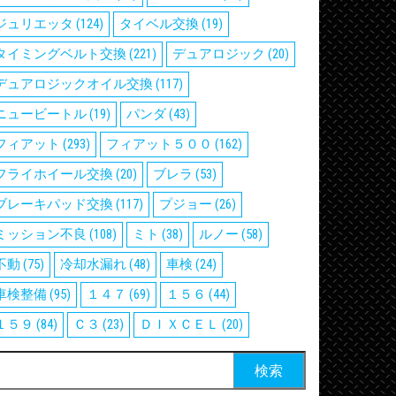
ジュリエッタ
(124)
タイベル交換
(19)
タイミングベルト交換
(221)
デュアロジック
(20)
デュアロジックオイル交換
(117)
ニュービートル
(19)
パンダ
(43)
フィアット
(293)
フィアット５００
(162)
フライホイール交換
(20)
ブレラ
(53)
ブレーキパッド交換
(117)
プジョー
(26)
ミッション不良
(108)
ミト
(38)
ルノー
(58)
不動
(75)
冷却水漏れ
(48)
車検
(24)
車検整備
(95)
１４７
(69)
１５６
(44)
１５９
(84)
Ｃ３
(23)
ＤＩＸＣＥＬ
(20)
検
: