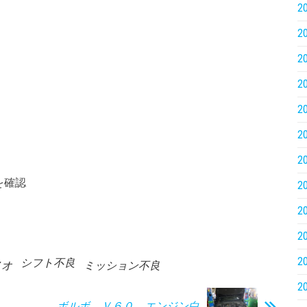
2
2
2
2
2
2
2
を確認
2
2
2
2
シフト不良
メオ
ミッション不良
2
ボルボ Ｖ６０ エンジン白