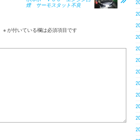
2
煙 サーモスタット不良
2
2
。
※
が付いている欄は必須項目です
2
2
2
2
2
2
2
2
2