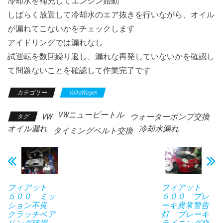
冷却水を補充してエンジン始動
しばらく放置して冷却水のエア抜きを行いながら、オイル
が漏れてこないかをチェックします
アイドリングでは漏れなし
試運転を数回繰り返し、漏れな再発していないかを確認し
て問題ないことを確認して作業完了です
カテゴリー
VolksWagen
VWニュービートル
VW
ウォーターポンプ交換
タグ
オイル漏れ
冷却水漏れ
タイミングベルト交換
フィアット
フィアット
５００ ミッ
５００ ブレ
ション不良
ーキ異常警告
クラッチベア
灯 ブレーキ