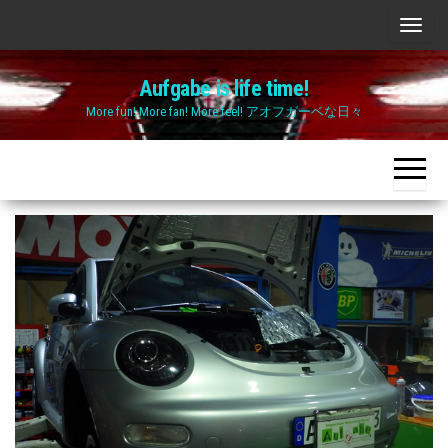
Skip
ナ
to
ビ
the
Aufgabe is life time!
ゲ
content
More fun! More fan! More feel! アオフガーベな日々
ー
シ
ョ
ン
切
り
替
え