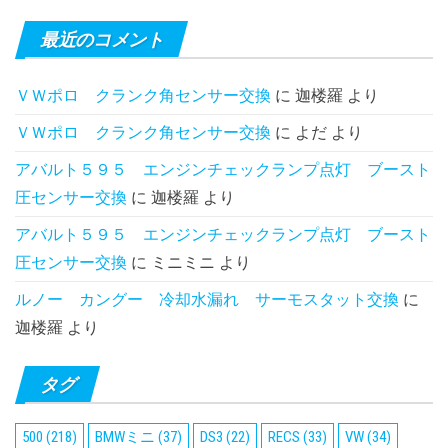
最近のコメント
ＶＷポロ クランク角センサー交換
に
迦楼羅
より
ＶＷポロ クランク角センサー交換
に
よだ
より
アバルト５９５ エンジンチェックランプ点灯 ブースト
圧センサー交換
に
迦楼羅
より
アバルト５９５ エンジンチェックランプ点灯 ブースト
圧センサー交換
に
ミニミニ
より
ルノー カングー 冷却水漏れ サーモスタット交換
に
迦楼羅
より
タグ
500
(218)
BMWミニ
(37)
DS3
(22)
RECS
(33)
VW
(34)