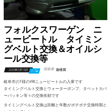
フォルクスワーゲン ニ
ュービートル タイミン
グベルト交換＆オイルシ
ール交換等
投稿者:
迦楼羅
2026年2月19日
0
岐阜市のT様のVWニュービートルの入庫です
タイミングベルト交換とウォーターポンプ、タペットカバ
ーパッキン等々の交換依頼です
タイミングベルト交換は距離と年数がボチボチ交換時期と