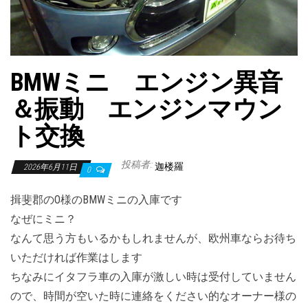
BMWミニ エンジン異音
＆振動 エンジンマウン
ト交換
投稿者:
迦楼羅
2026年6月11日
0
揖斐郡のO様のBMWミニの入庫です
なぜにミニ？
なんて思う方もいるかもしれませんが、欧州車ならお待ち
いただければ作業はします
ちなみにイタフラ車の入庫が激しい時は受付していません
ので、時間が空いた時に連絡をください的なオーナー様の