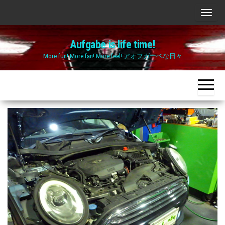
Skip
ナ
to
ビ
the
Aufgabe is life time!
ゲ
content
More fun! More fan! More feel! アオフガーベな日々
ー
シ
ョ
ン
切
り
替
え