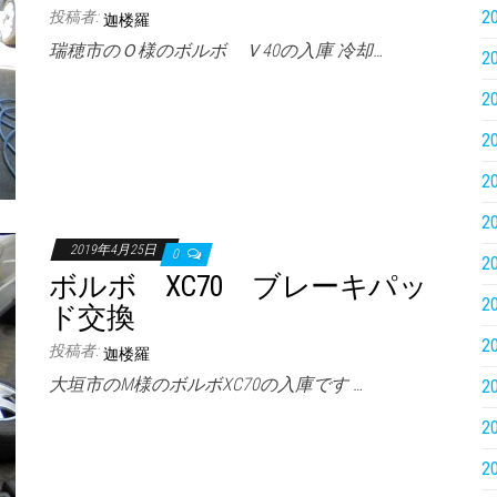
2
投稿者:
迦楼羅
瑞穂市のＯ様のボルボ Ｖ40の入庫 冷却…
2
2
2
2
2
2019年4月25日
0
2
ボルボ XC70 ブレーキパッ
2
ド交換
2
投稿者:
迦楼羅
大垣市のM様のボルボXC70の入庫です …
2
2
2