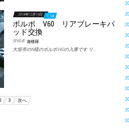
2
2
2018年12月19日
0
ボルボ V60 リアブレーキパ
2
ッド交換
2
投稿者:
迦楼羅
2
大垣市のN様のボルボV60の入庫です リ…
2
2
2
2
2
2
3
次へ
2
2