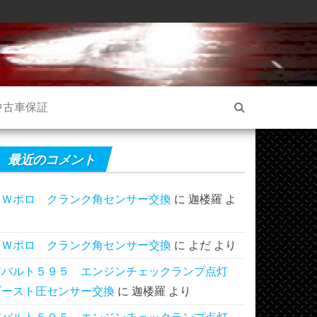
中古車保証
最近のコメント
ＶＷポロ クランク角センサー交換
に
迦楼羅
よ
り
ＶＷポロ クランク角センサー交換
に
よだ
より
アバルト５９５ エンジンチェックランプ点灯
ブースト圧センサー交換
に
迦楼羅
より