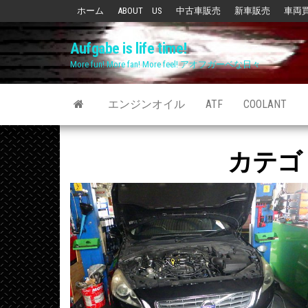
Skip
ホーム
ABOUT US
中古車販売
新車販売
車両
to
Aufgabe is life time!
the
More fun! More fan! More feel! アオフガーベな日々
content
エンジンオイル
ATF
COOLANT
カテゴ