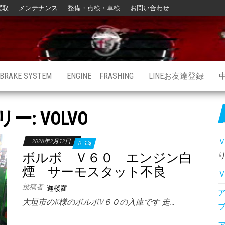
買取
メンテナンス
整備・点検・車検
お問い合わせ
BRAKE SYSTEM
ENGINE FRASHING
LINEお友達登録
リー:
VOLVO
2026年2月12日
0
ボルボ Ｖ６０ エンジン白
煙 サーモスタット不良
投稿者:
迦楼羅
大垣市のK様のボルボV６０の入庫です 走…