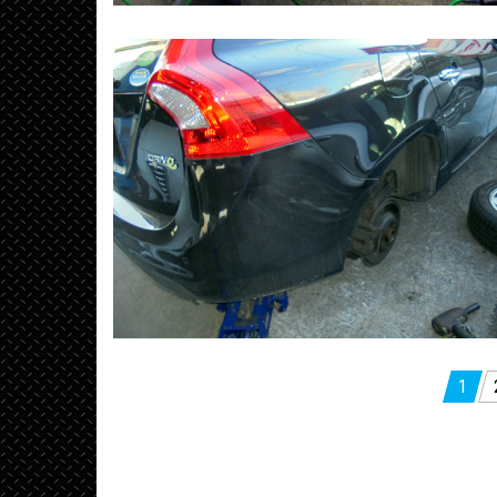
投
1
稿
の