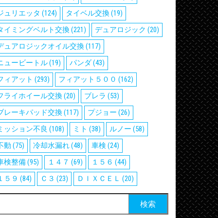
ジュリエッタ
(124)
タイベル交換
(19)
タイミングベルト交換
(221)
デュアロジック
(20)
デュアロジックオイル交換
(117)
ニュービートル
(19)
パンダ
(43)
フィアット
(293)
フィアット５００
(162)
フライホイール交換
(20)
ブレラ
(53)
ブレーキパッド交換
(117)
プジョー
(26)
ミッション不良
(108)
ミト
(38)
ルノー
(58)
不動
(75)
冷却水漏れ
(48)
車検
(24)
車検整備
(95)
１４７
(69)
１５６
(44)
１５９
(84)
Ｃ３
(23)
ＤＩＸＣＥＬ
(20)
検
: