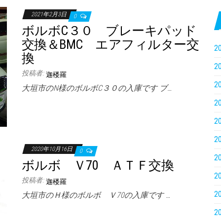
2021年2月3日
0
ボルボC３０ ブレーキパッド
交換＆BMC エアフィルター交
2
換
2
投稿者:
迦楼羅
2
大垣市のN様のボルボC３０の入庫です ブ…
2
2
2
2020年10月16日
0
2
ボルボ Ｖ70 ＡＴＦ交換
2
投稿者:
迦楼羅
2
大垣市のＨ様のボルボ Ｖ70の入庫です …
2