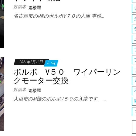
投稿者:
迦楼羅
名古屋市のI様のボルボV７０の入庫 車検…
2021年2月13日
0
ボルボ V５０ ワイパーリン
クモーター交換
投稿者:
迦楼羅
大垣市のM様のボルボV５０の入庫です。 …
索