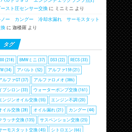
アバルト５９５ エンジンチェックランプ点灯
ブースト圧センサー交換
に
ミニミニ
より
ルノー カングー 冷却水漏れ サーモスタット
交換
に
迦楼羅
より
タグ
00
(218)
BMWミニ
(37)
DS3
(22)
RECS
(33)
VW
(34)
アバルト
(52)
アルファ159
(21)
アルファGT
(37)
アルファロメオ
(386)
イプシロン
(33)
ウォーターポンプ交換
(161)
エンジンオイル交換
(55)
エンジン不調
(20)
オイル交換
(28)
オイル漏れ
(21)
カングー
(44)
クラッチ交換
(135)
サスペンション交換
(25)
サーモスタット交換
(45)
シトロエン
(66)