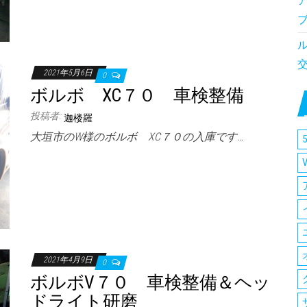
2021年5月6日
0
ボルボ XC７０ 車検整備
投稿者:
迦楼羅
大垣市のW様のボルボ XC７０の入庫です…
5
2021年4月9日
0
ボルボV７０ 車検整備＆ヘッ
ドライト研磨