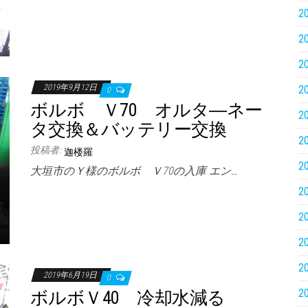
2
2
2
2019年9月12日
2
0
ボルボ Ｖ70 オルタ―ネー
2
タ交換＆バッテリー交換
2
投稿者:
迦楼羅
2
大垣市のＹ様のボルボ Ｖ70の入庫 エン…
2
2
2
2
2019年6月19日
0
2
ボルボＶ40 冷却水減る